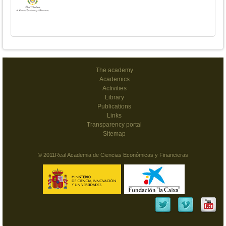
The academy
Academics
Activities
Library
Publications
Links
Transparency portal
Sitemap
© 2011Real Academia de Ciencias Económicas y Financieras