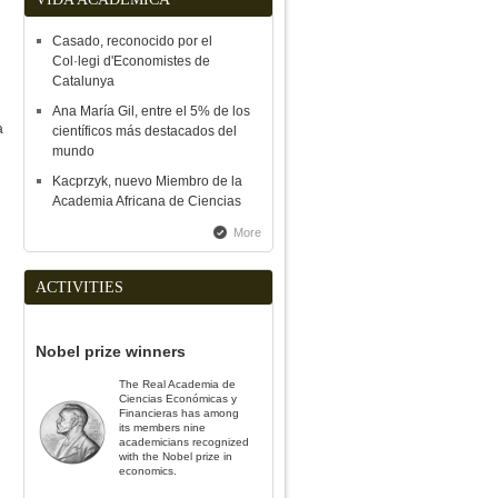
Casado, reconocido por el
Col·legi d'Economistes de
Catalunya
Ana María Gil, entre el 5% de los
a
científicos más destacados del
mundo
Kacprzyk, nuevo Miembro de la
Academia Africana de Ciencias
More
ACTIVITIES
Nobel prize winners
The Real Academia de
Ciencias Económicas y
Financieras has among
its members nine
academicians recognized
with the Nobel prize in
economics.