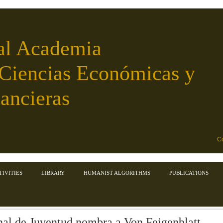
al Academia
 Ciencias Económicas y
ancieras
Co
TIVITIES
LIBRARY
HUMANIST ALGORITHMS
PUBLICATIONS
nal de Juventud nombra a Von Feigenblatt