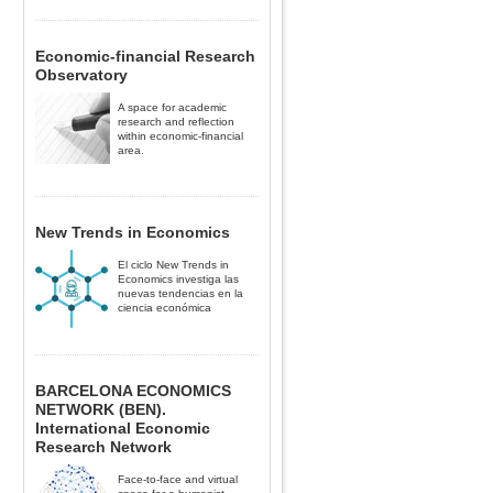
Economic-financial Research
Observatory
A space for academic
research and reflection
within economic-financial
area.
New Trends in Economics
El ciclo New Trends in
Economics investiga las
nuevas tendencias en la
ciencia económica
BARCELONA ECONOMICS
NETWORK (BEN).
International Economic
Research Network
Face-to-face and virtual