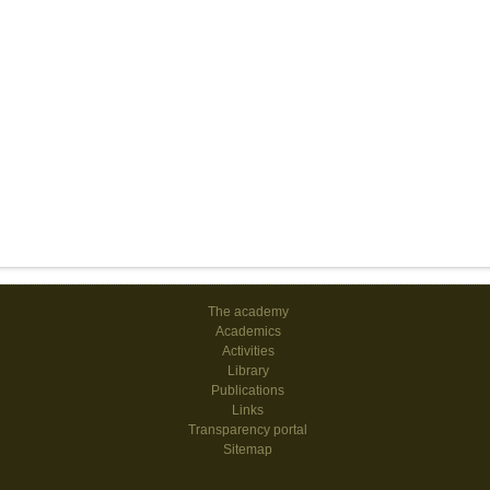
The academy
Academics
Activities
Library
Publications
Links
Transparency portal
Sitemap