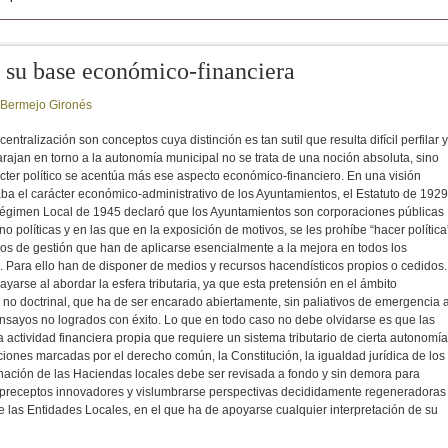
 su base económico-financiera
o Bermejo Gironés
ntralización son conceptos cuya distinción es tan sutil que resulta difícil perfilar y
arajan en torno a la autonomía municipal no se trata de una noción absoluta, sino
ácter político se acentúa más ese aspecto económico-financiero. En una visión
ba el carácter económico-administrativo de los Ayuntamientos, el Estatuto de 1929
Régimen Local de 1945 declaró que los Ayuntamientos son corporaciones públicas
o políticas y en las que en la exposición de motivos, se les prohíbe “hacer política
s de gestión que han de aplicarse esencialmente a la mejora en todos los
al. Para ello han de disponer de medios y recursos hacendísticos propios o cedidos.
yarse al abordar la esfera tributaria, ya que esta pretensión en el ámbito
 no doctrinal, que ha de ser encarado abiertamente, sin paliativos de emergencia 
nsayos no logrados con éxito. Lo que en todo caso no debe olvidarse es que las
actividad financiera propia que requiere un sistema tributario de cierta autonomía
iones marcadas por el derecho común, la Constitución, la igualdad jurídica de los
ación de las Haciendas locales debe ser revisada a fondo y sin demora para
s preceptos innovadores y vislumbrarse perspectivas decididamente regeneradoras
 las Entidades Locales, en el que ha de apoyarse cualquier interpretación de su