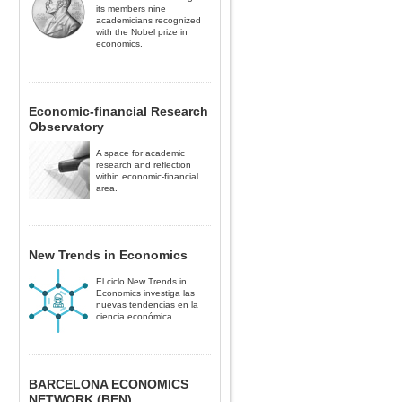
its members nine
academicians recognized
with the Nobel prize in
economics.
Economic-financial Research
Observatory
A space for academic
research and reflection
within economic-financial
area.
New Trends in Economics
El ciclo New Trends in
Economics investiga las
nuevas tendencias en la
ciencia económica
BARCELONA ECONOMICS
NETWORK (BEN).