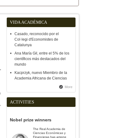
VIDA ACADÉMICA
Casado, reconocido por el
Col·legi d'Economistes de
Catalunya
Ana María Gil, entre el 5% de los
científicos más destacados del
mundo
”
Kacprzyk, nuevo Miembro de la
Academia Africana de Ciencias
More
a
ACTIVITIES
,
Nobel prize winners
The Real Academia de
Ciencias Económicas y
Financieras has among