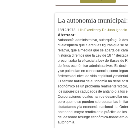
Secondary menu
La autonomía municipal:
18/12/1973 -
His Excellency Dr. Juan Ignaci
Abstract:
Autonomía administrativa, autarquía guía desce
cualesquiera que fueren las figuras que se b
relativa, que a medida que se aparta del car
histórica diremos que la Ley de 1877 destaca
preconizaba la eficacia la Ley de Bases de 
de fines económico-administrativos. Es decir n
y se potencian en consecuencia, como órgano
órdenes del nivel de vida espiritual y materi
El sentido natural de autonomía no debe sosla
económico es un problema realmente ficticio,
los supuestos caducados de antaño o a los e
Corporaciones locales han de desarrollar una 
pero que no se pueden sobrepasar las limitac
ciudadanos y la economía nacional. La Orden
obtener el mayor rendimiento práctico de lo
del deseado resurgir económico-financiero de
autonomía.