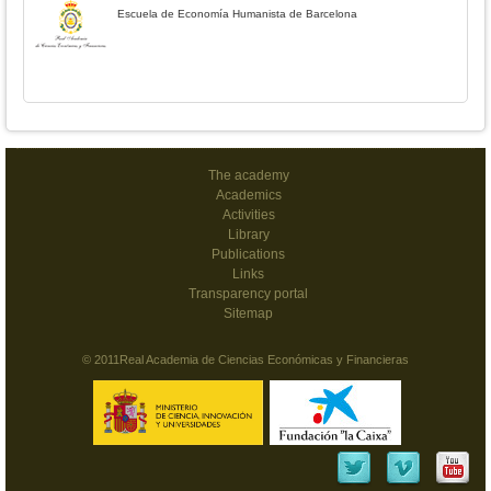
Escuela de Economía Humanista de Barcelona
The academy
Academics
Activities
Library
Publications
Links
Transparency portal
Sitemap
© 2011Real Academia de Ciencias Económicas y Financieras