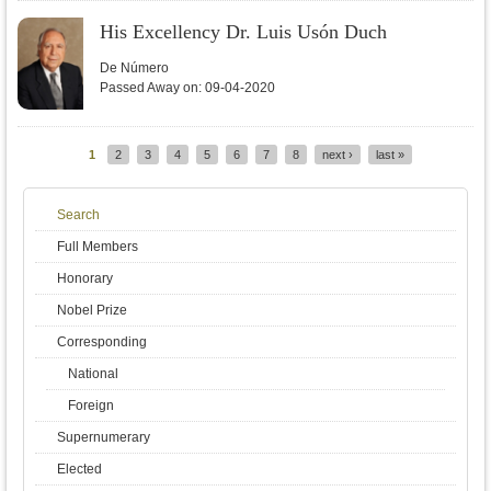
His Excellency Dr. Luis Usón Duch
De Número
Passed Away on:
09-04-2020
1
2
3
4
5
6
7
8
next ›
last »
Pages
Search
Full Members
Honorary
Nobel Prize
Corresponding
National
Foreign
Supernumerary
Elected