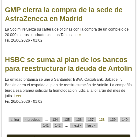
GMP cierra la compra de la sede de
AstraZeneca en Madrid
La Socimi refuerza su cartera de oficinas con la compra de un complejo de
20.000 metros cuadrados en Las Tablas.
Leer
Fri, 26/06/2026 - 01:02
HSBC se suma al plan de los bancos
para reestructurar la deuda de Antolin
La entidad británica se une a Santander, BBVA, CaixaBank, Sabadell y
Bankinter en el respaldo al plan de reestructuración de Antolin. La compañía
burgalesa planea solicitar la homologación judicial a lo largo del mes de
julio.
Leer
Fri, 26/06/2026 - 01:02
« first
‹ previous
…
134
135
136
137
138
139
140
Pages
141
142
…
next ›
last »