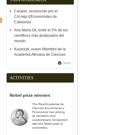
Casado, reconocido por el
Col·legi d'Economistes de
Catalunya
Ana María Gil, entre el 5% de los
científicos más destacados del
mundo
Kacprzyk, nuevo Miembro de la
Academia Africana de Ciencias
More
ACTIVITIES
Nobel prize winners
The Real Academia de
Ciencias Económicas y
Financieras has among
its members nine
academicians recognized
with the Nobel prize in
economics.