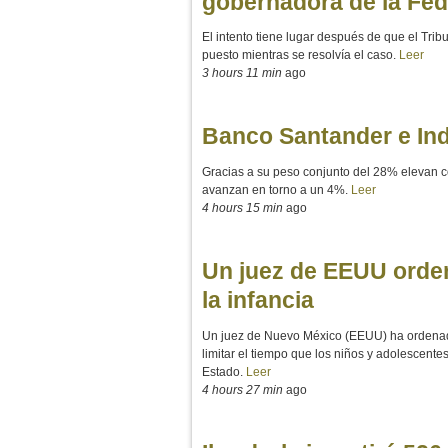
gobernadora de la Fed
El intento tiene lugar después de que el Tri
puesto mientras se resolvía el caso.
Leer
3 hours 11 min
ago
Banco Santander e Indi
Gracias a su peso conjunto del 28% elevan 
avanzan en torno a un 4%.
Leer
4 hours 15 min
ago
Un juez de EEUU orden
la infancia
Un juez de Nuevo México (EEUU) ha ordenado 
limitar el tiempo que los niños y adolescent
Estado.
Leer
4 hours 27 min
ago