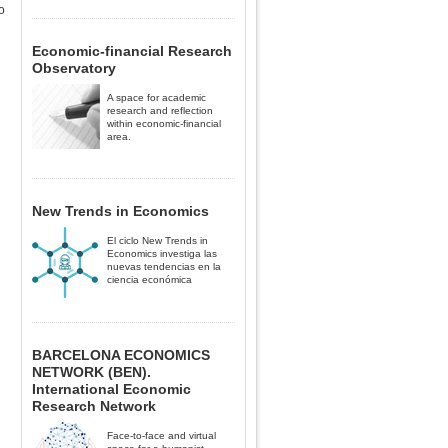
o
Economic-financial Research
Observatory
A space for academic
research and reflection
within economic-financial
area.
New Trends in Economics
El ciclo New Trends in
Economics investiga las
nuevas tendencias en la
ciencia económica
BARCELONA ECONOMICS
NETWORK (BEN).
International Economic
Research Network
Face-to-face and virtual