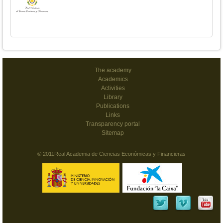
The academy
Academics
Activities
Library
Publications
Links
Transparency portal
Sitemap
© 2011Real Academia de Ciencias Económicas y Financieras