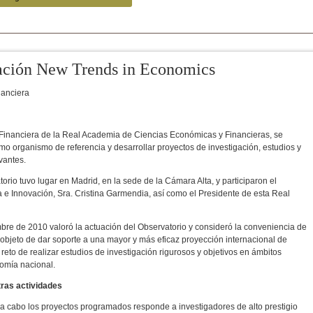
gación New Trends in Economics
nanciera
Financiera de la Real Academia de Ciencias Económicas y Financieras, se
mo organismo de referencia y desarrollar proyectos de investigación, estudios y
vantes.
rio tuvo lugar en Madrid, en la sede de la Cámara Alta, y participaron el
a e Innovación, Sra. Cristina Garmendia, así como el Presidente de esta Real
re de 2010 valoró la actuación del Observatorio y consideró la conveniencia de
 objeto de dar soporte a una mayor y más eficaz proyección internacional de
eto de realizar estudios de investigación rigurosos y objetivos en ámbitos
nomía nacional.
tras actividades
 a cabo los proyectos programados responde a investigadores de alto prestigio