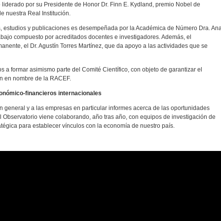
 liderado por su Presidente de Honor Dr. Finn E. Kydland, premio Nobel de
nuestra Real Institución.
os, estudios y publicaciones es desempeñada por la Académica de Número Dra. An
rabajo compuesto por acreditados docentes e investigadores. Además, el
nente, el Dr. Agustín Torres Martínez, que da apoyo a las actividades que se
a formar asimismo parte del Comité Científico, con objeto de garantizar el
tan en nombre de la RACEF.
onómico-financieros internacionales
en general y a las empresas en particular informes acerca de las oportunidades
el Observatorio viene colaborando, año tras año, con equipos de investigación de
atégica para establecer vínculos con la economía de nuestro país.