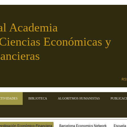
al Academia
 Ciencias Económicas y
ancieras
RS
CTIVIDADES
BIBLIOTECA
ALGORITMOS HUMANISTAS
PUBLICAC
vestigación Económico-Financiera
Barcelona Economics Network
Escuela