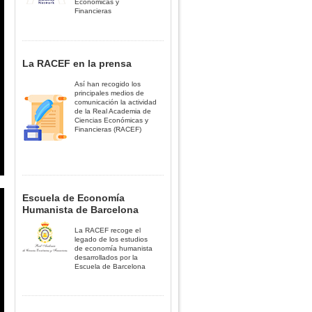
Económicas y
Financieras
La RACEF en la prensa
Así han recogido los
principales medios de
comunicación la actividad
de la Real Academia de
Ciencias Económicas y
Financieras (RACEF)
Escuela de Economía
Humanista de Barcelona
La RACEF recoge el
legado de los estudios
de economía humanista
desarrollados por la
Escuela de Barcelona