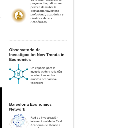
proyecto biográfico que
permite descubrir la
destacada trayectoria
profesional, académica y
a
científica de sus
Académicos
Observatorio de
Investigación New Trends in
Economics
Un espacio para la
investigación y reflexión
académicas en los
ámbitos económico-
financiero
Barcelona Economics
Network
Red de investigación
internacional de la Real
Academia de Ciencias