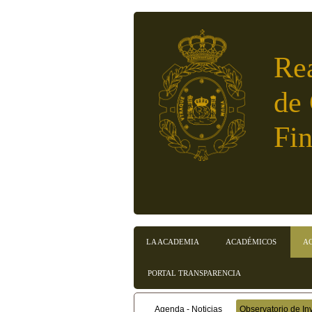
Pasar al contenido principal
Re
de
Fin
LA ACADEMIA
ACADÉMICOS
A
Menú principal
PORTAL TRANSPARENCIA
Agenda - Noticias
Observatorio de In