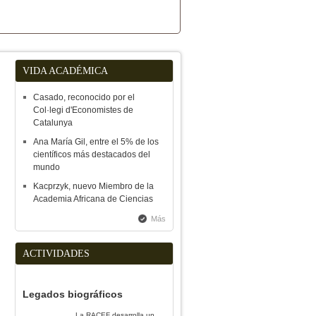
VIDA ACADÉMICA
Casado, reconocido por el
Col·legi d'Economistes de
Catalunya
Ana María Gil, entre el 5% de los
científicos más destacados del
mundo
Kacprzyk, nuevo Miembro de la
Academia Africana de Ciencias
Más
ACTIVIDADES
Legados biográficos
La RACEF desarrolla un