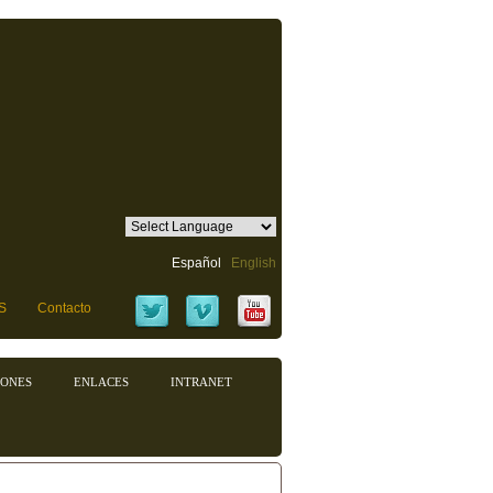
Español
English
S
Contacto
IONES
ENLACES
INTRANET