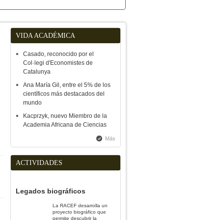
VIDA ACADÉMICA
Casado, reconocido por el
Col·legi d'Economistes de
Catalunya
Ana María Gil, entre el 5% de los
científicos más destacados del
mundo
Kacprzyk, nuevo Miembro de la
Academia Africana de Ciencias
Más
ACTIVIDADES
Legados biográficos
La RACEF desarrolla un
proyecto biográfico que
permite descubrir la