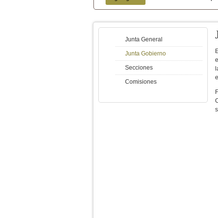
Menú secundario
Junta General
E
Junta Gobierno
e
Secciones
l
e
Comisiones
F
C
s