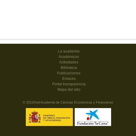
La academia
Académicos
Actividades
Biblioteca
Publicaciones
Enlaces
Portal transparencia
Mapa del sitio
© 2011Real Academia de Ciencias Económicas y Financieras