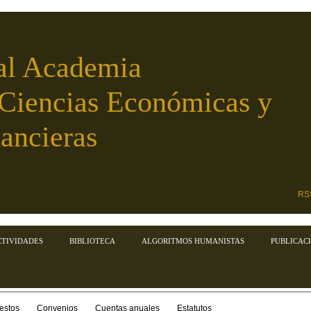
al Academia
 Ciencias Económicas y
ancieras
RS
CTIVIDADES
BIBLIOTECA
ALGORITMOS HUMANISTAS
PUBLICAC
estos
Convenios
Cuentas anuales
Estatutos