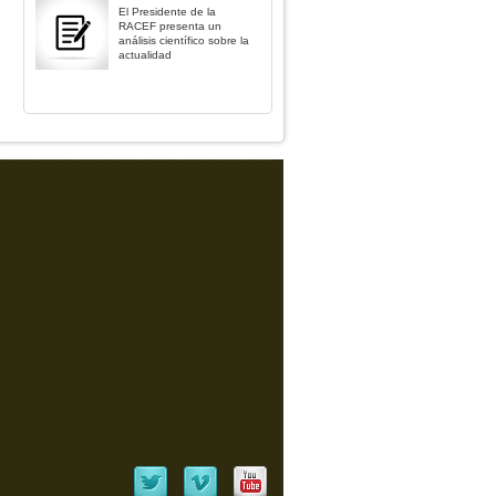
El Presidente de la
RACEF presenta un
análisis científico sobre la
actualidad