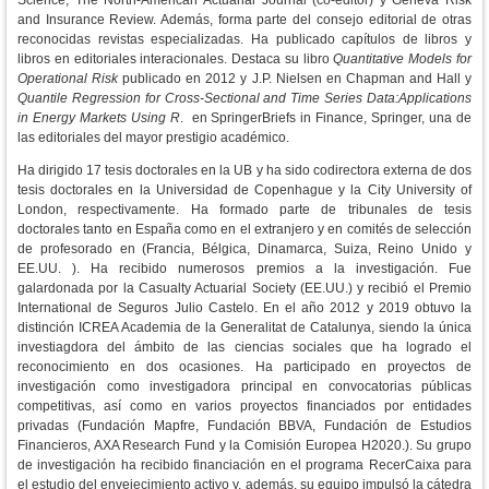
Science, The North-American Actuarial Journal (co-editor) y Geneva Risk
and Insurance Review. Además, forma parte del consejo editorial de otras
reconocidas revistas especializadas.
Ha publicado capítulos de libros y
libros en editoriales interacionales. Destaca su libro
Quantitative Models for
Operational Risk
publicado en 2012 y J.P. Nielsen en Chapman and Hall y
Quantile Regression for Cross-Sectional and Time Series Data:Applications
in Energy Markets Using R
. en SpringerBriefs in Finance, Springer, una de
las editoriales del mayor prestigio académico.
Ha dirigido 17 tesis doctorales en la UB y ha sido codirectora externa de dos
tesis doctorales en la Universidad de Copenhague y la City University of
London, respectivamente. Ha formado parte de tribunales de tesis
doctorales tanto en España como en el extranjero y en comités de selección
de profesorado en (Francia, Bélgica, Dinamarca, Suiza, Reino Unido y
EE.UU. ).
Ha recibido numerosos premios a la investigación. Fue
galardonada por la Casualty Actuarial Society (EE.UU.) y recibió el Premio
International de Seguros Julio Castelo. En el año 2012 y 2019 obtuvo la
distinción ICREA Academia de la Generalitat de Catalunya, siendo la única
investiagdora del ámbito de las ciencias sociales que ha logrado el
reconocimiento en dos ocasiones.
Ha participado en proyectos de
investigación como investigadora principal en convocatorias públicas
competitivas, así como en varios proyectos financiados por entidades
privadas (Fundación Mapfre, Fundación BBVA, Fundación de Estudios
Financieros, AXA Research Fund y la Comisión Europea H2020.). Su grupo
de investigación ha recibido financiación en el programa RecerCaixa para
el estudio del envejecimiento activo y, además, su equipo impulsó la cátedra