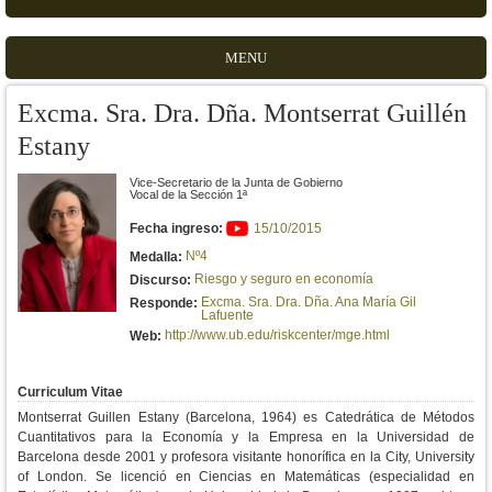
MENU
Excma. Sra. Dra. Dña. Montserrat Guillén
Estany
Vice-Secretario de la Junta de Gobierno
Vocal de la Sección 1ª
Fecha ingreso:
15/10/2015
Nº4
Medalla:
Riesgo y seguro en economía
Discurso:
Excma. Sra. Dra. Dña. Ana María Gil
Responde:
Lafuente
http://www.ub.edu/riskcenter/mge.html
Web:
Curriculum Vitae
Montserrat Guillen Estany (Barcelona, 1964)
es Catedrática de Métodos
Cuantitativos para la Economía y la Empresa en la Universidad de
Barcelona desde 2001 y profesora visitante honorífica en la City, University
of London.
Se licenció en Ciencias en Matemáticas (especialidad en