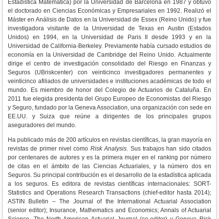
Estadística Matemática) por la Universidad de Barcelona en 1987 y obtuvo
el doctorado en Ciencias Económicas y Empresariales en 1992. Realizó el
Máster en Análisis de Datos en la Universidad de Essex (Reino Unido) y fue
investigadora visitante de la Universidad de Texas en Austin (Estados
Unidos) en 1994, en la Universidad de Paris II desde 1993 y en la
Universidad de California-Berkeley. Previamente había cursado estudios de
economía en la Universidad de Cambridge del Reino Unido.
Actualmente
dirige el centro de investigación consolidado del Riesgo en Finanzas y
Seguros (UBriskcenter) con veinticinco investigadores permanentes y
veinticinco afiliados de universidades e instituciones académicas de todo el
mundo. Es miembro de honor del Colegio de Actuarios de Cataluña. En
2011 fue elegida presidenta del Grupo Europeo de Economistas del Riesgo
y Seguro, fundado por la Geneva Association, una organización con sede en
EE.UU. y Suiza que reúne a dirigentes de los principales grupos
aseguradores del mundo.
Ha publicado más de 200 artículos en revistas científicas, la gran mayoría en
revistas de primer nivel como
Risk Analysis
. Sus trabajos han sido citados
por centenares de autores y es la primera mujer en el ranking por número
de citas en el ámbito de las Ciencias Actuariales, y la número dos en
Seguros. Su principal contribución es el desarrollo de la estadística aplicada
a los seguros.
Es editora de revistas científicas internacionales: SORT-
Statistics and Operations Research Transactions (chief-editor hasta 2014);
ASTIN Bulletin – The Journal of the International Actuarial Association
(senior editor); Insurance, Mathematics and Economics; Annals of Actuarial