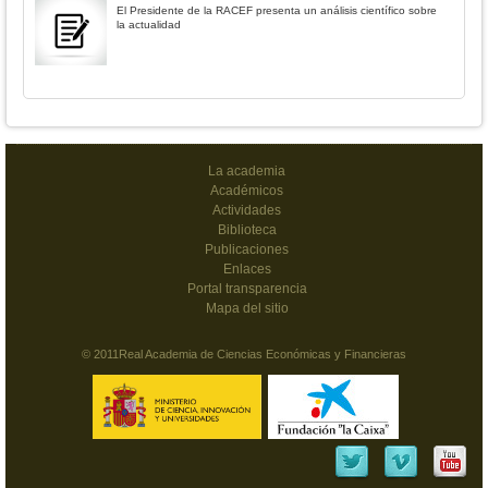
El Presidente de la RACEF presenta un análisis científico sobre
la actualidad
La academia
Académicos
Actividades
Biblioteca
Publicaciones
Enlaces
Portal transparencia
Mapa del sitio
© 2011Real Academia de Ciencias Económicas y Financieras