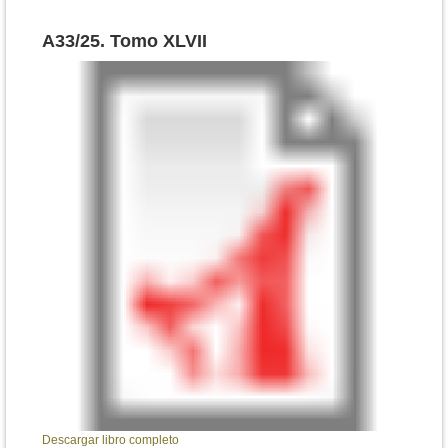
A33/25. Tomo XLVII
A32
Descargar libro completo
Desca