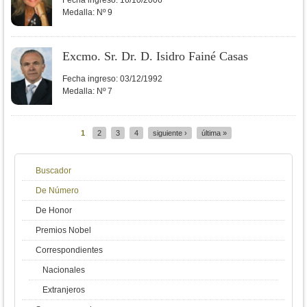
Fecha ingreso:
16/10/2006
Medalla:
Nº 9
Excmo. Sr. Dr. D. Isidro Fainé Casas
Fecha ingreso:
03/12/1992
Medalla:
Nº 7
1
2
3
4
siguiente ›
última »
Páginas
Buscador
De Número
De Honor
Premios Nobel
Correspondientes
Nacionales
Extranjeros