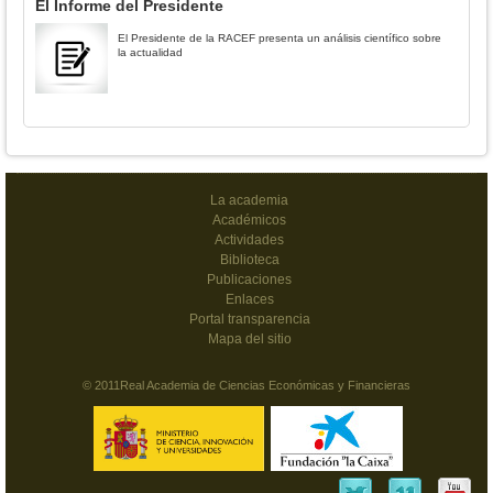
El Informe del Presidente
El Presidente de la RACEF presenta un análisis científico sobre
la actualidad
La academia
Académicos
Actividades
Biblioteca
Publicaciones
Enlaces
Portal transparencia
Mapa del sitio
© 2011Real Academia de Ciencias Económicas y Financieras