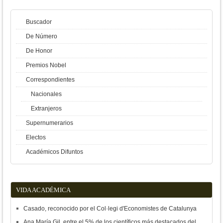
Buscador
De Número
De Honor
Premios Nobel
Correspondientes
Nacionales
Extranjeros
Supernumerarios
Electos
Académicos Difuntos
VIDA ACADÉMICA
Casado, reconocido por el Col·legi d'Economistes de Catalunya
Ana María Gil, entre el 5% de los científicos más destacados del