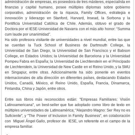
administración de empresas, es poseedora de tres másteres, especialista en
finanzas y capital humano, posee múltiples diplomas sobre gobierno
corporativo, administración de la riqueza, Family Offices, estrategia e
innovación y liderazgo en Stanford, Harvard, Insead, la Sorbona y la
Pontificia Universidad Católica de Chile. Además, obtuvo el grado de
Doctora por el IESE-Universidad de Navarra con el más alto honor: “Summa
cum laude por unanimidad”.
Ha sido profesora visitante de universidades a nivel mundial, entre las que
se cuentan la Tuck School of Business de Dartmouth College, la
Universidad de San Diego, la Universidad de San Francisco y el Babson
College, en Estados Unidos; la Universidad de Barcelona y la Universidad
Pompeu Fabra en España; la Universidad de Liechtenstein en el Principado
de Liechtenstein, la Universidad de New Castle en el Reino Unido, y la SMU
en Singapur, entre otras. Adicionalmente ha sido ponente en eventos
internacionales de alta dirección en diferentes países, destacando Estados
Unidos, Canadá, México, el Reino Unido, España, Francia, Dinamarca,
Finlandia, China y Japón, entre otros.
Entre sus libros más reconocidos están: "Empresas Familiares: Visión
Latinoamericana", un best-seller que fue adoptado como libro de texto en
múltiples universidades de Latinoamérica; "Alejandro Magno: Ser Rey no es
Suficiente", y "The Power of Inclusion in Family Business", en colaboración
con Miguel Ángel Gallo, profesor de IESE, un referente en el campo de la
empresa familiar.