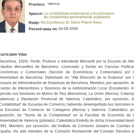
Valencia
Province:
La contabilidad empresarial y los principios
Speech:
de contabilidad generalmente aceptados
His Excellency Dr. Mario Pifarré Riera
Reply:
04-08-2009
Passed away on:
urriculum Vitae
Barcelona, 1926). Perito, Profesor e Intendente Mercantil por la Escuela de Alt
studios Mercantiles de Barcelona. Licenciado y Doctor en Ciencias Política
Económicas y Comerciales (Sección de Económicas y Comerciales) por l
Universidad de Barcelona. Diplomado en “Alta Dirección de la Empresa” por l
scuela de Administración de Empresas de Barcelona. Miembro, por oposición, d
uerpo de Interventores y Tesoreros de la Administración Local (Excedente). 
jercido sus funciones en Molins de Rey (Barcelona), La Unión (Murcia), Catarro
Valencia) y Diputación Provincial de Valencia. Catedrático, por oposición, 
Contabilidad” de Escuelas de Comercio, habiendo desempeñado sus funciones 
las Escuelas de Comercio de Cartagena (Murcia) y Valencia. Catedrático, po
oposición, de “Teoría de la Contabilidad” en la Facultad de Economía de l
niversidad de Valencia (jubilado). Catedrático Emérito de dicha Universidad des
991. Miembro, por oposición, del Instituto de Censores Jurados de Cuentas 
España. Ha sido miembro de la Comisión Permanente del Consejo Directivo d