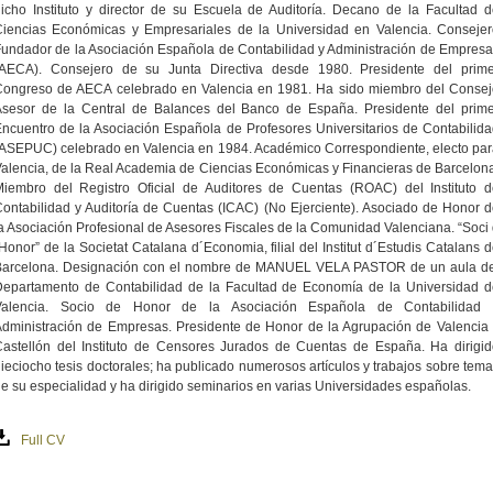
icho Instituto y director de su Escuela de Auditoría. Decano de la Facultad 
Ciencias Económicas y Empresariales de la Universidad en Valencia. Consejer
undador de la Asociación Española de Contabilidad y Administración de Empres
(AECA). Consejero de su Junta Directiva desde 1980. Presidente del prime
Congreso de AECA celebrado en Valencia en 1981. Ha sido miembro del Consej
Asesor de la Central de Balances del Banco de España. Presidente del prime
ncuentro de la Asociación Española de Profesores Universitarios de Contabilid
ASEPUC) celebrado en Valencia en 1984. Académico Correspondiente, electo pa
alencia, de la Real Academia de Ciencias Económicas y Financieras de Barcelon
Miembro del Registro Oficial de Auditores de Cuentas (ROAC) del Instituto d
ontabilidad y Auditoría de Cuentas (ICAC) (No Ejerciente). Asociado de Honor 
a Asociación Profesional de Asesores Fiscales de la Comunidad Valenciana. “Soci
Honor” de la Societat Catalana d´Economia, filial del Institut d´Estudis Catalans 
Barcelona. Designación con el nombre de MANUEL VELA PASTOR de un aula de
Departamento de Contabilidad de la Facultad de Economía de la Universidad d
Valencia. Socio de Honor de la Asociación Española de Contabilidad 
dministración de Empresas. Presidente de Honor de la Agrupación de Valencia
astellón del Instituto de Censores Jurados de Cuentas de España. Ha dirigi
ieciocho tesis doctorales; ha publicado numerosos artículos y trabajos sobre tem
e su especialidad y ha dirigido seminarios en varias Universidades españolas.
Full CV