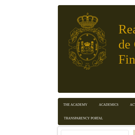
Skip to main content
Re
de
Fin
Main menu en translated
THE ACADEMY
ACADEMICS
AC
TRANSPARENCY PORTAL