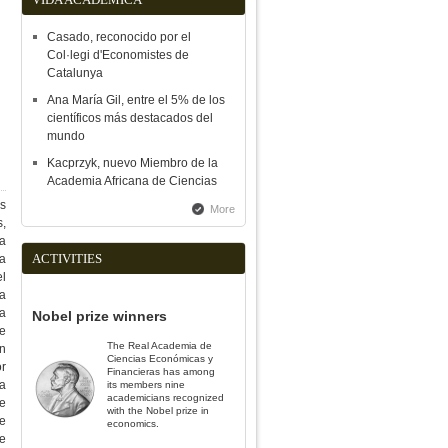
Casado, reconocido por el
Col·legi d'Economistes de
Catalunya
Ana María Gil, entre el 5% de los
científicos más destacados del
mundo
Kacprzyk, nuevo Miembro de la
Academia Africana de Ciencias
os
More
s,
a
ACTIVITIES
a
el
Ha
ja
Nobel prize winners
de
The Real Academia de
en
Ciencias Económicas y
r
Financieras has among
a
its members nine
academicians recognized
de
with the Nobel prize in
de
economics.
e