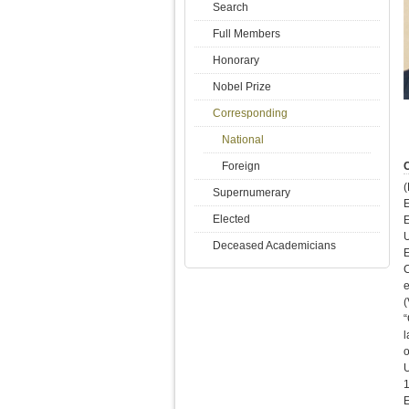
Search
Full Members
Honorary
Nobel Prize
Corresponding
National
Foreign
C
(
Supernumerary
E
Elected
Deceased Academicians
E
C
e
(
“
U
1