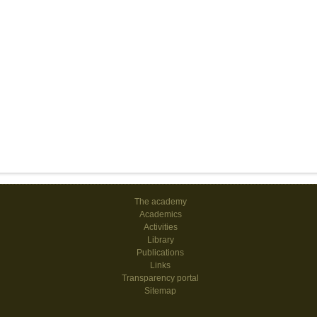
The academy
Academics
Activities
Library
Publications
Links
Transparency portal
Sitemap