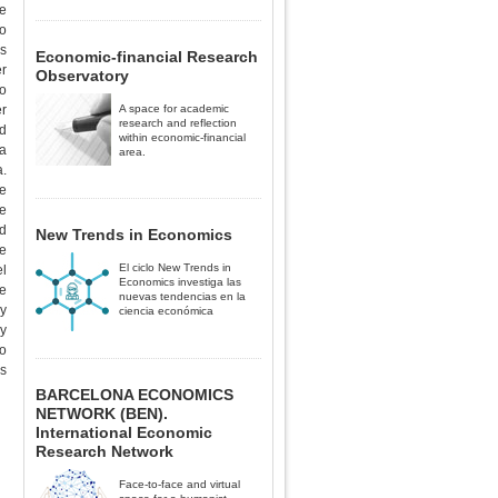
de
o
as
Economic-financial Research
r
Observatory
o
A space for academic
r
research and reflection
ad
within economic-financial
ra
area.
a.
e
de
 d
New Trends in Economics
de
El ciclo New Trends in
l
Economics investiga las
e
nuevas tendencias en la
y
ciencia económica
 y
do
as
BARCELONA ECONOMICS
NETWORK (BEN).
International Economic
Research Network
Face-to-face and virtual