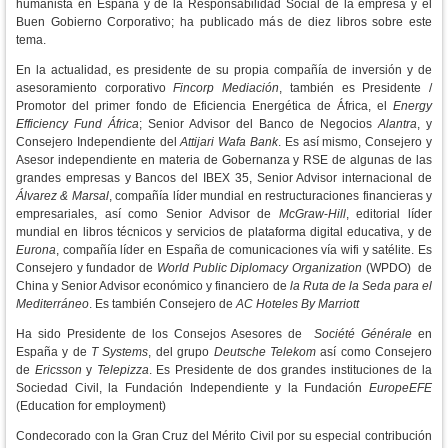
humanista en España y de la Responsabilidad Social de la empresa y el
Buen Gobierno Corporativo; ha publicado más de diez libros sobre este
tema.
En la actualidad, es presidente de su propia compañía de inversión y de
asesoramiento corporativo
Fincorp Mediación
, también es Presidente /
Promotor del primer fondo de Eficiencia Energética de África, el
Energy
Efficiency Fund África
; Senior Advisor del Banco de Negocios
Alantra
, y
Consejero Independiente del
Attijari Wafa Bank
. Es así mismo, Consejero y
Asesor independiente en materia de Gobernanza y RSE de algunas de las
grandes empresas y Bancos del IBEX 35, Senior Advisor internacional de
Álvarez
&
Marsal
, compañía líder mundial en restructuraciones financieras y
empresariales, así como Senior Advisor de
McGraw
-
Hill
, editorial líder
mundial en libros técnicos y servicios de plataforma digital educativa, y de
Eurona
, compañía líder en España de comunicaciones vía wifi y satélite. Es
Consejero y fundador de
World
Public
Diplomacy
Organization
(WPDO) de
China y Senior Advisor económico y financiero de
la Ruta de la Seda para el
Mediterráneo
. Es también Consejero de
AC Hoteles By Marriott
Ha sido Presidente de los Consejos Asesores de
Société
Générale
en
España y de
T
Systems
, del grupo
Deutsche
Telekom
así como Consejero
de
Ericsson
y
Telepizza
. Es Presidente de dos grandes instituciones de la
Sociedad Civil, la Fundación Independiente y la Fundación
EuropeEFE
(Education for employment)
Condecorado con la Gran Cruz del Mérito Civil por su especial contribución