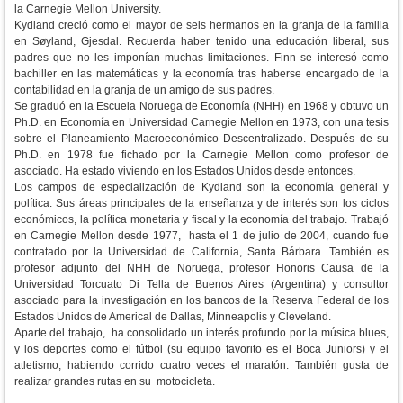
la Carnegie Mellon University.
Kydland creció como el mayor de seis hermanos en la granja de la familia
en Søyland, Gjesdal. Recuerda haber tenido una educación liberal, sus
padres que no les imponían muchas limitaciones. Finn se interesó como
bachiller en las matemáticas y la economía tras haberse encargado de la
contabilidad en la granja de un amigo de sus padres.
Se graduó en la Escuela Noruega de Economía (NHH) en 1968 y obtuvo un
Ph.D. en Economía en Universidad Carnegie Mellon en 1973, con una tesis
sobre el Planeamiento Macroeconómico Descentralizado. Después de su
Ph.D. en 1978 fue fichado por la Carnegie Mellon como profesor de
asociado. Ha estado viviendo en los Estados Unidos desde entonces.
Los campos de especialización de Kydland son la economía general y
política. Sus áreas principales de la enseñanza y de interés son los ciclos
económicos, la política monetaria y fiscal y la economía del trabajo. Trabajó
en Carnegie Mellon desde 1977, hasta el 1 de julio de 2004, cuando fue
contratado por la Universidad de California, Santa Bárbara. También es
profesor adjunto del NHH de Noruega, profesor Honoris Causa de la
Universidad Torcuato Di Tella de Buenos Aires (Argentina) y consultor
asociado para la investigación en los bancos de la Reserva Federal de los
Estados Unidos de Americal de Dallas, Minneapolis y Cleveland.
Aparte del trabajo, ha consolidado un interés profundo por la música blues,
y los deportes como el fútbol (su equipo favorito es el Boca Juniors) y el
atletismo, habiendo corrido cuatro veces el maratón. También gusta de
realizar grandes rutas en su motocicleta.