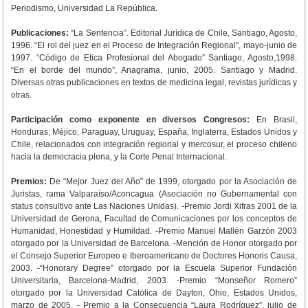
Periodismo, Universidad La República.
Publicaciones:
“La Sentencia”. Editorial Jurídica de Chile, Santiago, Agosto,
1996. “El rol del juez en el Proceso de Integración Regional”, mayo-junio de
1997. “Código de Etica Profesional del Abogado” Santiago, Agosto,1998.
“En el borde del mundo”, Anagrama, junio, 2005. Santiago y Madrid.
Diversas otras publicaciones en textos de medicina legal, revistas jurídicas y
otras.
Participación como exponente en diversos Congresos:
En Brasil,
Honduras, Méjico, Paraguay, Uruguay, España, Inglaterra, Estados Unidos y
Chile, relacionados con integración regional y mercosur, el proceso chileno
hacia la democracia plena, y la Corte Penal Internacional.
Premios:
De “Mejor Juez del Año” de 1999, otorgado por la Asociación de
Juristas, rama Valparaíso/Aconcagua (Asociación no Gubernamental con
status consultivo ante Las Naciones Unidas). -Premio Jordi Xifras 2001 de la
Universidad de Gerona, Facultad de Comunicaciones por los conceptos de
Humanidad, Honestidad y Humildad. -Premio Manuel Mallén Garzón 2003
otorgado por la Universidad de Barcelona. -Mención de Honor otorgado por
el Consejo Superior Europeo e Iberoamericano de Doctores Honoris Causa,
2003. -“Honorary Degree” otorgado por la Escuela Superior Fundación
Universitaria, Barcelona-Madrid, 2003. -Premio “Monseñor Romero”
otorgado por la Universidad Católica de Dayton, Ohio, Estados Unidos,
marzo de 2005. - Premio a la Consecuencia “Laura Rodríguez”, julio de