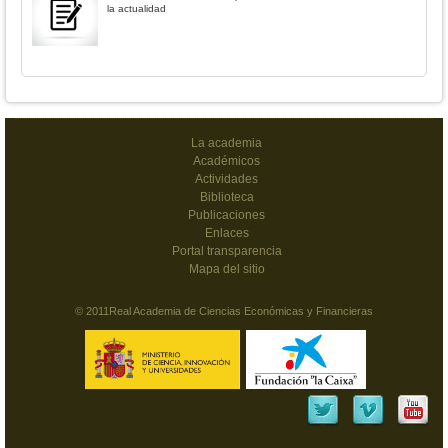
la actualidad
La academia
Académicos
Actividades
Biblioteca
Publicaciones
Enlaces
Portal transparencia
Mapa del sitio
© 2011Real Academia de Ciencias Económicas y Financieras