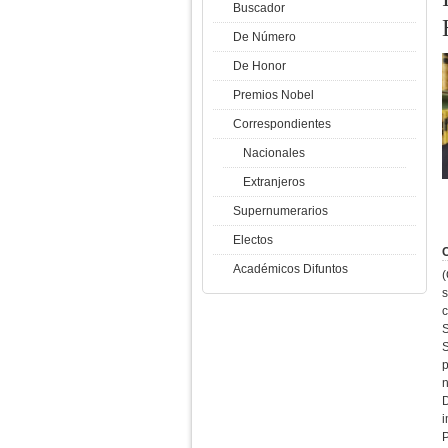
Buscador
De Número
De Honor
Premios Nobel
Correspondientes
Nacionales
Extranjeros
Supernumerarios
Electos
C
Académicos Difuntos
(
s
c
p
n
i
P