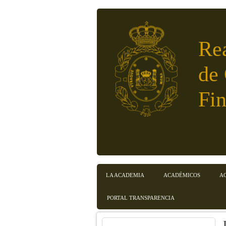
Pasar al contenido principal
Re
de
Fin
Menú principal
LA ACADEMIA
ACADÉMICOS
A
PORTAL TRANSPARENCIA