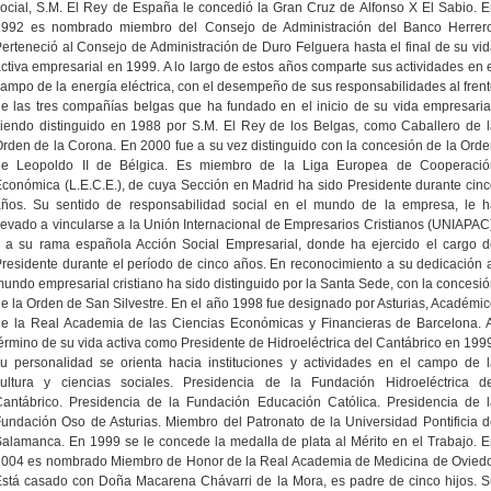
ocial, S.M. El Rey de España le concedió la Gran Cruz de Alfonso X El Sabio. 
1992 es nombrado miembro del Consejo de Administración del Banco Herrero
erteneció al Consejo de Administración de Duro Felguera hasta el final de su vi
ctiva empresarial en 1999. A lo largo de estos años comparte sus actividades en 
ampo de la energía eléctrica, con el desempeño de sus responsabilidades al fren
e las tres compañías belgas que ha fundado en el inicio de su vida empresaria
iendo distinguido en 1988 por S.M. El Rey de los Belgas, como Caballero de 
rden de la Corona. En 2000 fue a su vez distinguido con la concesión de la Ord
de Leopoldo II de Bélgica. Es miembro de la Liga Europea de Cooperació
conómica (L.E.C.E.), de cuya Sección en Madrid ha sido Presidente durante cin
años. Su sentido de responsabilidad social en el mundo de la empresa, le h
levado a vincularse a la Unión Internacional de Empresarios Cristianos (UNIAPAC
 a su rama española Acción Social Empresarial, donde ha ejercido el cargo 
residente durante el período de cinco años. En reconocimiento a su dedicación 
undo empresarial cristiano ha sido distinguido por la Santa Sede, con la concesi
e la Orden de San Silvestre. En el año 1998 fue designado por Asturias, Académi
e la Real Academia de las Ciencias Económicas y Financieras de Barcelona. 
érmino de su vida activa como Presidente de Hidroeléctrica del Cantábrico en 199
u personalidad se orienta hacia instituciones y actividades en el campo de 
cultura y ciencias sociales. Presidencia de la Fundación Hidroeléctrica de
antábrico. Presidencia de la Fundación Educación Católica. Presidencia de 
undación Oso de Asturias. Miembro del Patronato de la Universidad Pontificia 
alamanca. En 1999 se le concede la medalla de plata al Mérito en el Trabajo. 
2004 es nombrado Miembro de Honor de la Real Academia de Medicina de Oviedo
stá casado con Doña Macarena Chávarri de la Mora, es padre de cinco hijos. 