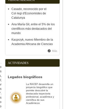
Casado, reconocido por el
Col·legi d'Economistes de
Catalunya
Ana María Gil, entre el 5% de los
científicos más destacados del
mundo
Kacprzyk, nuevo Miembro de la
Academia Africana de Ciencias
Más
ACTIVIDADES
do
es
a,
Legados biográficos
;
r
La RACEF desarrolla un
proyecto biográfico que
es
permite descubrir la
7.
destacada trayectoria
profesional, académica y
s
científica de sus
mo
Académicos
do