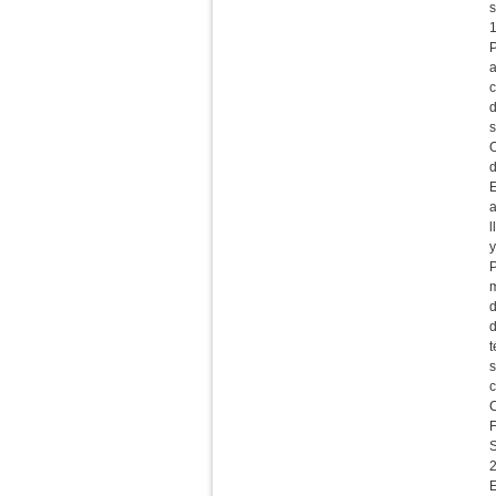
s
P
a
c
d
s
O
E
l
y
P
m
d
d
t
s
C
F
S
E