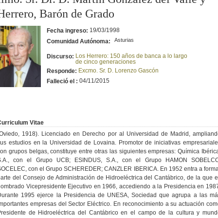
Herrero, Barón de Grado
19/03/1998
Fecha ingreso:
Asturias
Comunidad Autónoma:
Los Herrero: 150 años de banca a lo largo
Discurso:
de cinco generaciones
Excmo. Sr. D. Lorenzo Gascón
Responde:
04/11/2015
Falleció el :
urriculum Vitae
Oviedo, 1918). Licenciado en Derecho por al Universidad de Madrid, amplian
us estudios en la Universidad de Lovaina. Promotor de iniciativas empresarial
on grupos belgas, constituye entre otras las siguientes empresas: Química Ibéric
S.A., con el Grupo UCB; ESINDUS, S.A., con el Grupo HAMON SOBELCO
SOCELEC, con el Grupo SCHEREDER; CANZLER IBERICA. En 1952 entra a forma
arte del Consejo de Administración de Hidroeléctrica del Cantábrico, de la que 
ombrado Vicepresidente Ejecutivo en 1966, accediendo a la Presidencia en 198
Durante 1995 ejerce la Presidencia de UNESA, Sociedad que agrupa a las má
mportantes empresas del Sector Eléctrico. En reconocimiento a su actuación co
residente de Hidroeléctrica del Cantábrico en el campo de la cultura y mun