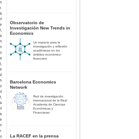
En
.
da
el
Observatorio de
te
Investigación New Trends in
l,
Economics
la
en
Un espacio para la
n
investigación y reflexión
académicas en los
co
ámbitos económico-
a
financiero
),
de
al
ón
Barcelona Economics
co
Network
Al
Red de investigación
9,
internacional de la Real
la
Academia de Ciencias
l
Económicas y
Financieras
la
de
En
.
La RACEF en la prensa
Su