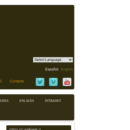
Español
English
S
Contacto
IONES
ENLACES
INTRANET
VIDA ACADÉMICA