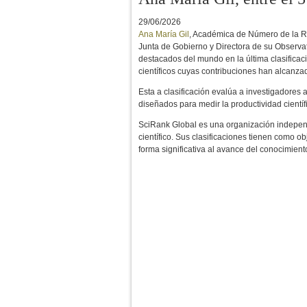
29/06/2026
Ana María Gil
, Académica de Número de la R
Junta de Gobierno y Directora de su Observato
destacados del mundo en la última clasificaci
científicos cuyas contribuciones han alcanza
Esta a clasificación evalúa a investigadores 
diseñados para medir la productividad científi
SciRank Global es una organización independ
científico. Sus clasificaciones tienen como ob
forma significativa al avance del conocimien