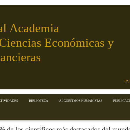
al Academia
 Ciencias Económicas y
ancieras
RS
CTIVIDADES
BIBLIOTECA
ALGORITMOS HUMANISTAS
PUBLICAC
5% de los científicos más destacados del mund