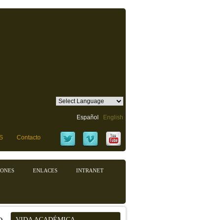
Español
English
S
Contacto
IONES
ENLACES
INTRANET
o
VIDA ACADÉMICA