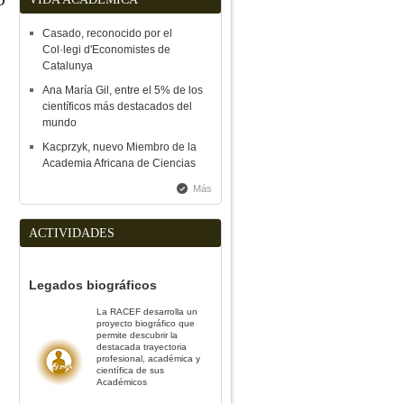
Casado, reconocido por el
Col·legi d'Economistes de
Catalunya
Ana María Gil, entre el 5% de los
científicos más destacados del
mundo
Kacprzyk, nuevo Miembro de la
Academia Africana de Ciencias
Más
ACTIVIDADES
Legados biográficos
La RACEF desarrolla un
proyecto biográfico que
permite descubrir la
destacada trayectoria
profesional, académica y
científica de sus
Académicos