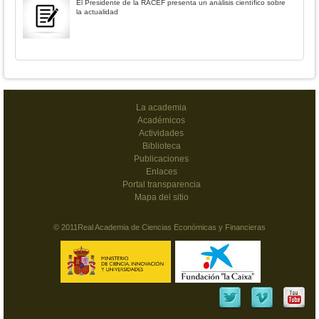
El Presidente de la RACEF presenta un análisis científico sobre
la actualidad
La academia
Académicos
Actividades
Biblioteca
Publicaciones
Enlaces
Portal transparencia
Mapa del sitio
© 2011Real Academia de Ciencias Económicas y Financieras