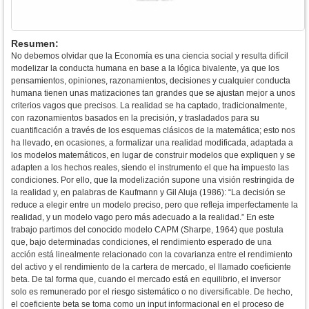
Resumen:
No debemos olvidar que la Economía es una ciencia social y resulta difícil
modelizar la conducta humana en base a la lógica bivalente, ya que los
pensamientos, opiniones, razonamientos, decisiones y cualquier conducta
humana tienen unas matizaciones tan grandes que se ajustan mejor a unos
criterios vagos que precisos. La realidad se ha captado, tradicionalmente,
con razonamientos basados en la precisión, y trasladados para su
cuantificación a través de los esquemas clásicos de la matemática; esto nos
ha llevado, en ocasiones, a formalizar una realidad modificada, adaptada a
los modelos matemáticos, en lugar de construir modelos que expliquen y se
adapten a los hechos reales, siendo el instrumento el que ha impuesto las
condiciones. Por ello, que la modelización supone una visión restringida de
la realidad y, en palabras de Kaufmann y Gil Aluja (1986): “La decisión se
reduce a elegir entre un modelo preciso, pero que refleja imperfectamente la
realidad, y un modelo vago pero más adecuado a la realidad.” En este
trabajo partimos del conocido modelo CAPM (Sharpe, 1964) que postula
que, bajo determinadas condiciones, el rendimiento esperado de una
acción está linealmente relacionado con la covarianza entre el rendimiento
del activo y el rendimiento de la cartera de mercado, el llamado coeficiente
beta. De tal forma que, cuando el mercado está en equilibrio, el inversor
solo es remunerado por el riesgo sistemático o no diversificable. De hecho,
el coeficiente beta se toma como un input informacional en el proceso de