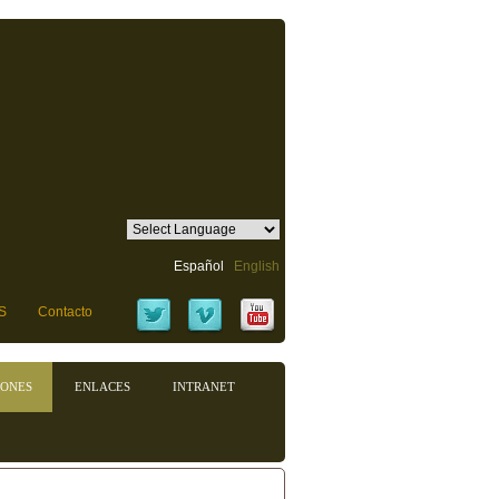
Español
English
S
Contacto
IONES
ENLACES
INTRANET