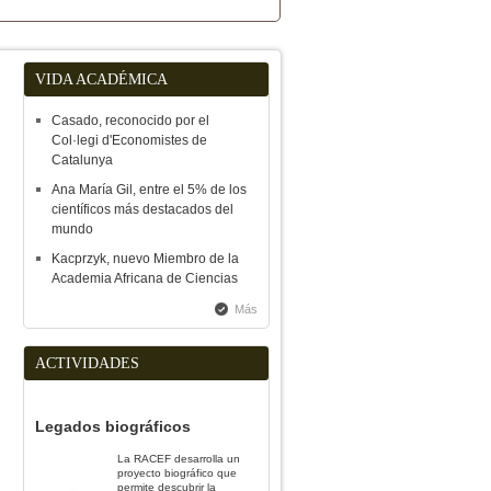
VIDA ACADÉMICA
Casado, reconocido por el
Col·legi d'Economistes de
Catalunya
Ana María Gil, entre el 5% de los
científicos más destacados del
mundo
Kacprzyk, nuevo Miembro de la
Academia Africana de Ciencias
Más
ACTIVIDADES
Legados biográficos
La RACEF desarrolla un
proyecto biográfico que
permite descubrir la