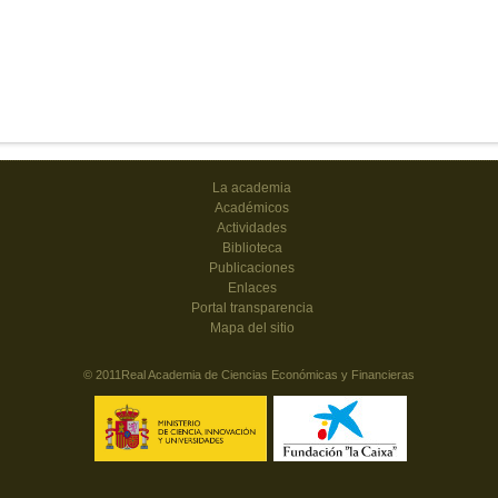
La academia
Académicos
Actividades
Biblioteca
Publicaciones
Enlaces
Portal transparencia
Mapa del sitio
© 2011Real Academia de Ciencias Económicas y Financieras