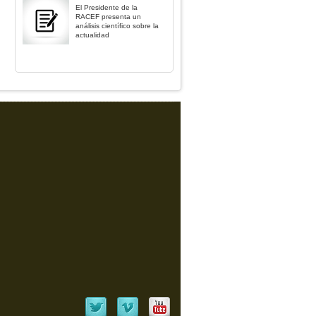
El Presidente de la
RACEF presenta un
análisis científico sobre la
actualidad