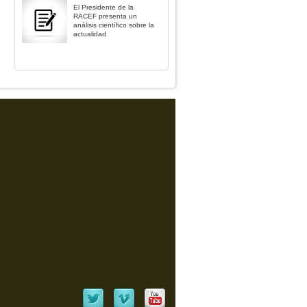
El Presidente de la
RACEF presenta un
análisis científico sobre la
actualidad