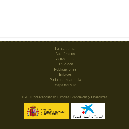
La academia
Académicos
Actividades
Biblioteca
Publicaciones
Enlaces
Portal transparencia
Mapa del sitio
© 2011Real Academia de Ciencias Económicas y Financieras