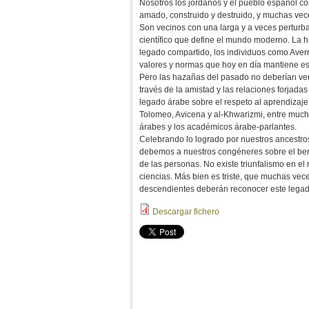
Nosotros los jordanos y el pueblo español c
amado, construido y destruido, y muchas vec
Son vecinos con una larga y a veces perturba
científico que define el mundo moderno. La h
legado compartido, los individuos como Averr
valores y normas que hoy en día mantiene es
Pero las hazañas del pasado no deberían ver
través de la amistad y las relaciones forjad
legado árabe sobre el respeto al aprendizaje s
Tolomeo, Avicena y al-Khwarizmi, entre mucho
árabes y los académicos árabe-parlantes.
Celebrando lo logrado por nuestros ancestro
debemos a nuestros congéneres sobre el benef
de las personas. No existe triunfalismo en el
ciencias. Más bien es triste, que muchas vec
descendientes deberán reconocer este legado
Descargar fichero