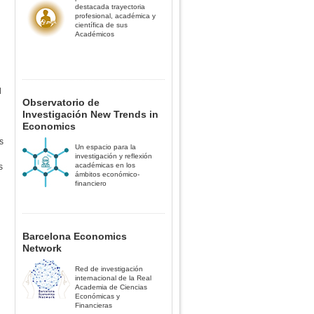
destacada trayectoria
profesional, académica y
científica de sus
Académicos
l
Observatorio de
Investigación New Trends in
Economics
s
Un espacio para la
investigación y reflexión
académicas en los
s
ámbitos económico-
financiero
Barcelona Economics
Network
Red de investigación
internacional de la Real
Academia de Ciencias
Económicas y
Financieras