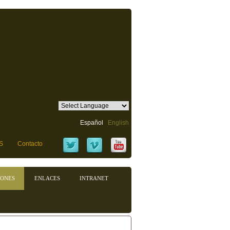
Español
English
S
Contacto
IONES
ENLACES
INTRANET