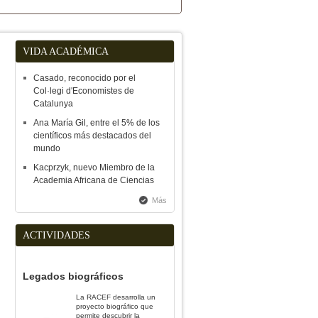
VIDA ACADÉMICA
Casado, reconocido por el
Col·legi d'Economistes de
Catalunya
Ana María Gil, entre el 5% de los
científicos más destacados del
mundo
Kacprzyk, nuevo Miembro de la
Academia Africana de Ciencias
Más
ACTIVIDADES
Legados biográficos
La RACEF desarrolla un
proyecto biográfico que
permite descubrir la