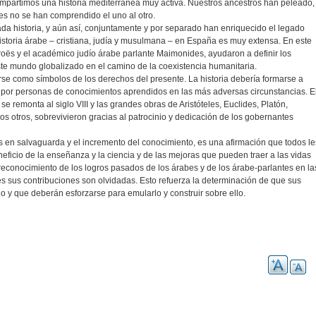
ompartimos una historia mediterránea muy activa. Nuestros ancestros han peleado,
es no se han comprendido el uno al otro.
da historia, y aún así, conjuntamente y por separado han enriquecido el legado
istoria árabe – cristiana, judía y musulmana – en España es muy extensa. En este
oës y el académico judío árabe parlante Maimonides, ayudaron a definir los
te mundo globalizado en el camino de la coexistencia humanitaria.
se como símbolos de los derechos del presente. La historia debería formarse a
as por personas de conocimientos aprendidos en las más adversas circunstancias. E
e remonta al siglo VIII y las grandes obras de Aristóteles, Euclides, Platón,
s otros, sobrevivieron gracias al patrocinio y dedicación de los gobernantes
s en salvaguarda y el incremento del conocimiento, es una afirmación que todos le
icio de la enseñanza y la ciencia y de las mejoras que pueden traer a las vidas
 reconocimiento de los logros pasados de los árabes y de los árabe-parlantes en la
es sus contribuciones son olvidadas. Esto refuerza la determinación de que sus
 y que deberán esforzarse para emularlo y construir sobre ello.