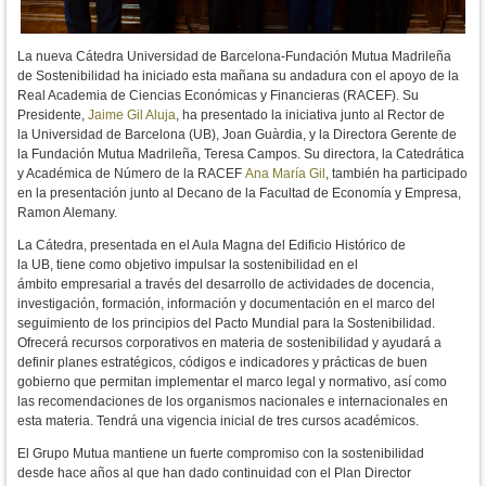
La nueva Cátedra Universidad de Barcelona-Fundación Mutua Madrileña
de Sostenibilidad ha iniciado esta mañana su andadura con el apoyo de la
Real Academia de Ciencias Económicas y Financieras (RACEF). Su
Presidente,
Jaime Gil Aluja
, ha presentado la iniciativa junto al
Rector de
la
Universidad de Barcelona (UB), Joan Guàrdia, y la
Directora Gerente de
la
Fundación Mutua Madrileña,
Teresa Campos
. Su
directora, la Catedrática
y Académica de Número de la RACEF
Ana María Gil
,
también ha participado
en la presentación junto al Decano de la Facultad de Economía y Empresa,
Ramon Alemany.
L
a Cátedra,
presentada en el Aula Magna del Edificio Histórico de
la
UB,
tiene como objetivo impulsar la sostenibilidad en el
ámbito
empresarial a través del desarrollo de actividades de docencia,
investigación,
formación, información y documentación en el marco del
seguimiento de los
principios del Pacto Mundial para la Sostenibilidad.
Ofrecerá recursos
corporativos en materia de sostenibilidad y ayudará a
definir
planes estratégicos, códigos e indicadores y prácticas de buen
gobierno que
permitan implementar el marco legal y normativo, así como
las
recomendaciones de los organismos nacionales e internacionales en
esta
materia. Tendrá una vigencia inicial de tres cursos académicos.
El Grupo Mutua mantiene un fuerte compromiso con la sostenibilidad
desde
hace años al que han dado continuidad con el Plan Director