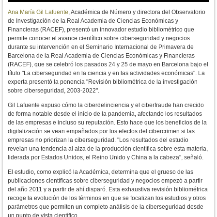
Ana María Gil Lafuente
, Académica de Número y directora del Observatorio
de Investigación de la Real Academia de Ciencias Económicas y
Financieras (RACEF), presentó un innovador estudio bibliométrico que
permite conocer el avance científico sobre ciberseguridad y negocios
durante su intervención en el Seminario Internacional de Primavera de
Barcelona de la Real Academia de Ciencias Económicas y Financieras
(RACEF), que se celebró los pasados 24 y 25 de mayo en Barcelona bajo el
título "La ciberseguridad en la ciencia y en las actividades económicas". La
experta presentó la ponencia
"Revisión bibliométrica de la investigación
sobre ciberseguridad, 2003-2022".
Gil Lafuente expuso cómo la ciberdelinciencia y el ciberfraude han crecido
de forma notable desde el inicio de la pandemia, afectando los resultados
de las empresas e incluso su reputación. Esto hace que los beneficios de la
digitalización se vean empañados por los efectos del cibercrimen si las
empresas no priorizan la ciberseguridad. "Los resultados del estudio
revelan una tendencia al alza de la producción científica sobre esta materia,
liderada por Estados Unidos, el Reino Unido y China a la cabeza", señaló.
El estudio, como explicó la Académica, determina que el grueso de las
publicaciones científicas sobre ciberseguridad y negocios empezó a partir
del año 2011 y a partir de ahí disparó. Esta exhaustiva revisión bibliométrica
recoge la evolución de los términos en que se focalizan los estudios y otros
parámetros que permiten un completo análisis de la ciberseguridad desde
un punto de vista científico.