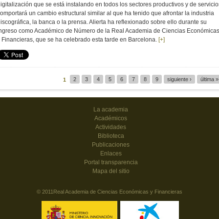
igitalización que se está instalando en todos los sectores productivos y de servicio
omportará un cambio estructural similar al que ha tenido que afrontar la industria
iscográfica, la banca o la prensa. Alierta ha reflexionado sobre ello durante su
ingreso como Académico de Número de la Real Academia de Ciencias Económica
 Financieras, que se ha celebrado esta tarde en Barcelona.
[+]
2
3
4
5
6
7
8
9
siguiente ›
última »
1
Páginas
La academia
Académicos
Actividades
Biblioteca
Publicaciones
Enlaces
Portal transparencia
Mapa del sitio
© 2011Real Academia de Ciencias Económicas y Financieras