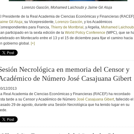
Lorenzo Gascón, Mohamed Laichoubi y Jaime Gil Aluja
l Presidente de la Real Academia de Ciencias Económicas y Financieras (RACEF)
aime Gil Aluja
; su Vicepresidente,
Lorenzo Gascón
, y los Académicos
orrespondientes para Francia,
Thierry de Montbrial
, y Argelia,
Mohamed Laichoub
an participado en la sexta edición de la
World Policy Conference
(WPC), que se h
elebrado en Montecarlo entre el 13 y el 15 de diciembre para fijar el camino hacia
n gobierno global.
[+]
Sesión Necrológica en memoria del Censor y
Académico de Número José Casajuana Gibert
10/12/2013
a Real Academia de Ciencias Económicas y Financieras (RACEF) ha recordado
sta tarde a su Censor y Académico de Número
José Casajuana Gibert
, fallecido el
asado 29 de agosto, durante una Sesión Necrológica que ha tenido lugar en su
ede.