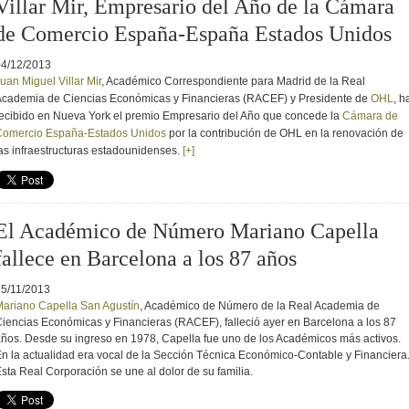
Villar Mir, Empresario del Año de la Cámara
de Comercio España-España Estados Unidos
04/12/2013
uan Miguel Villar Mir
, Académico Correspondiente para Madrid de la Real
cademia de Ciencias Económicas y Financieras (RACEF) y Presidente de
OHL
, h
ecibido en Nueva York el premio Empresario del Año que concede la
Cámara de
Comercio España-Estados Unidos
por la contribución de OHL en la renovación de
as infraestructuras estadounidenses.
[+]
El Académico de Número Mariano Capella
fallece en Barcelona a los 87 años
15/11/2013
ariano Capella San Agustín
, Académico de Número de la Real Academia de
iencias Económicas y Financieras (RACEF), falleció ayer en Barcelona a los 87
ños. Desde su ingreso en 1978, Capella fue uno de los Académicos más activos.
n la actualidad era vocal de la Sección Técnica Económico-Contable y Financiera
sta Real Corporación se une al dolor de su familia.