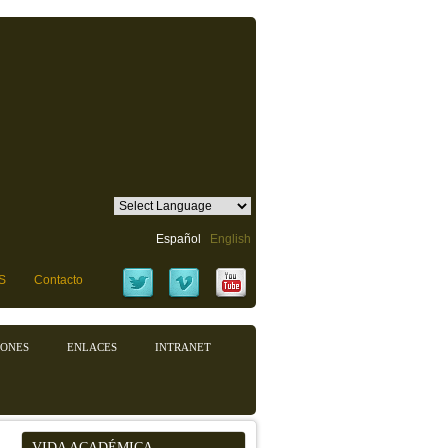
Español
English
S
Contacto
IONES
ENLACES
INTRANET
VIDA ACADÉMICA