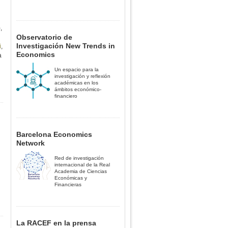
,
Observatorio de
Investigación New Trends in
i
,
Economics
a
Un espacio para la
investigación y reflexión
académicas en los
ámbitos económico-
financiero
Barcelona Economics
Network
Red de investigación
internacional de la Real
Academia de Ciencias
Económicas y
Financieras
La RACEF en la prensa