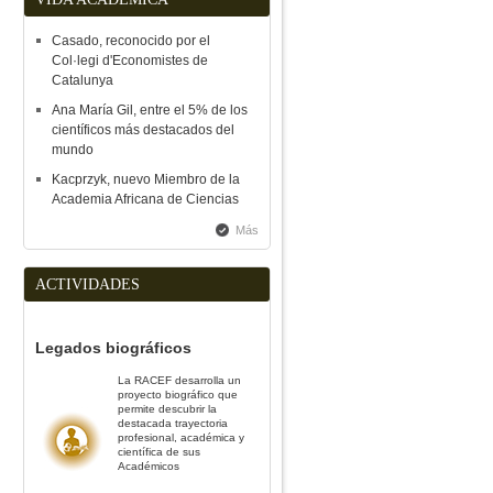
Casado, reconocido por el
Col·legi d'Economistes de
Catalunya
Ana María Gil, entre el 5% de los
científicos más destacados del
mundo
Kacprzyk, nuevo Miembro de la
Academia Africana de Ciencias
Más
ACTIVIDADES
Legados biográficos
La RACEF desarrolla un
proyecto biográfico que
permite descubrir la
destacada trayectoria
profesional, académica y
científica de sus
Académicos