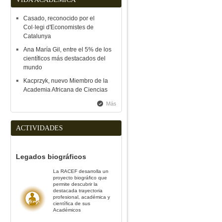
Casado, reconocido por el
Col·legi d'Economistes de
Catalunya
Ana María Gil, entre el 5% de los
científicos más destacados del
mundo
Kacprzyk, nuevo Miembro de la
Academia Africana de Ciencias
Más
ACTIVIDADES
Legados biográficos
La RACEF desarrolla un
proyecto biográfico que
permite descubrir la
destacada trayectoria
profesional, académica y
científica de sus
Académicos