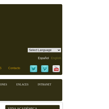
Español
English
S
Contacto
IONES
ENLACES
INTRANET
VIDA ACADÉMICA