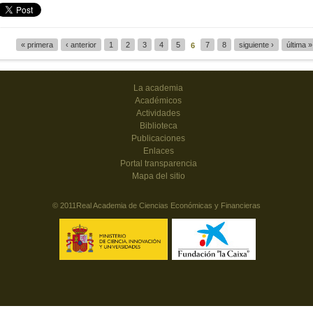
« primera
‹ anterior
1
2
3
4
5
7
8
siguiente ›
última »
6
Páginas
La academia
Académicos
Actividades
Biblioteca
Publicaciones
Enlaces
Portal transparencia
Mapa del sitio
© 2011Real Academia de Ciencias Económicas y Financieras