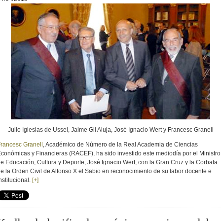
Julio Iglesias de Ussel, Jaime Gil Aluja, José Ignacio Wert y Francesc Granell
rancesc Granell
, Académico de Número de la Real Academia de Ciencias
conómicas y Financieras (RACEF), ha sido investido este mediodía por el Ministro
e Educación, Cultura y Deporte, José Ignacio Wert, con la Gran Cruz y la Corbata
e la Orden Civil de Alfonso X el Sabio en reconocimiento de su labor docente e
nstitucional.
[+]