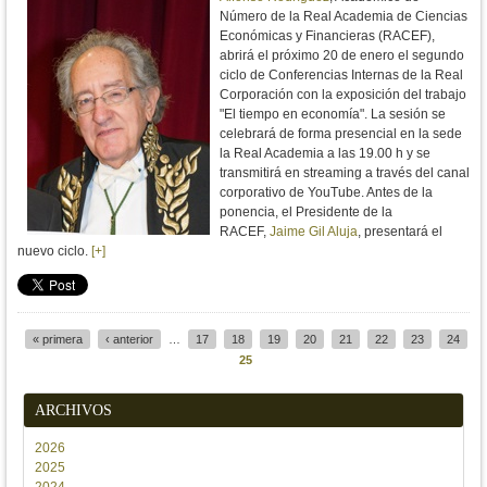
Número de la Real Academia de Ciencias
Económicas y Financieras (RACEF),
abrirá el próximo 20 de enero el segundo
ciclo de Conferencias Internas de la Real
Corporación con la exposición del trabajo
"El tiempo en economía". La sesión se
celebrará de forma presencial en la sede
la Real Academia a las 19.00 h y se
transmitirá en streaming a través del canal
corporativo de YouTube. Antes de la
ponencia, el Presidente de la
RACEF,
Jaime Gil Aluja
, presentará el
nuevo ciclo.
[+]
« primera
‹ anterior
…
17
18
19
20
21
22
23
24
Páginas
25
ARCHIVOS
2026
2025