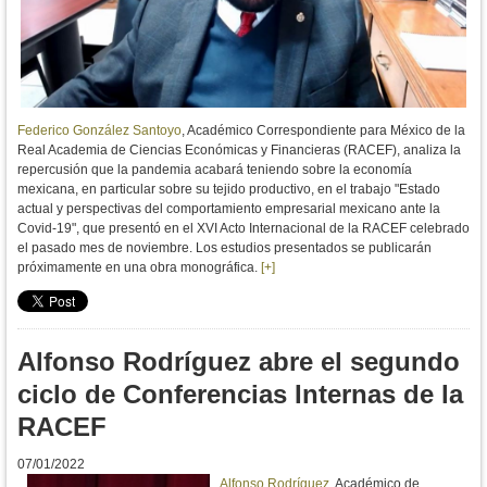
Federico González Santoyo
, Académico Correspondiente para México de la
Real Academia de Ciencias Económicas y Financieras (RACEF), analiza la
repercusión que la pandemia acabará teniendo sobre la economía
mexicana, en particular sobre su tejido productivo, en el trabajo "Estado
actual y perspectivas del comportamiento empresarial mexicano ante la
Covid-19", que presentó en el XVI Acto Internacional de la RACEF celebrado
el pasado mes de noviembre. Los estudios presentados se publicarán
próximamente en una obra monográfica.
[+]
Alfonso Rodríguez abre el segundo
ciclo de Conferencias Internas de la
RACEF
07/01/2022
Alfonso Rodríguez
, Académico de