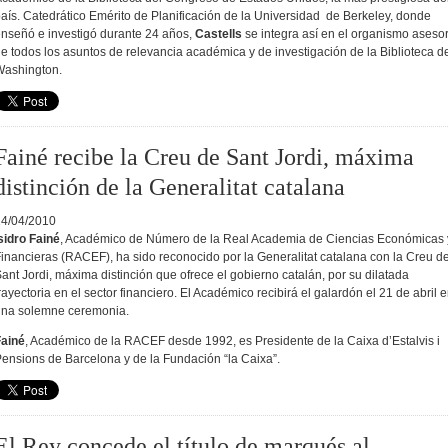
aís. Catedrático Emérito de Planificación de la Universidad de Berkeley, donde
nseñó e investigó durante 24 años,
Castells
se integra así en el organismo aseso
e todos los asuntos de relevancia académica y de investigación de la Biblioteca d
Washington.
Fainé recibe la Creu de Sant Jordi, máxima
distinción de la Generalitat catalana
14/04/2010
sidro Fainé
, Académico de Número de la Real Academia de Ciencias Económicas 
inancieras (RACEF), ha sido reconocido por la Generalitat catalana con la Creu d
ant Jordi, máxima distinción que ofrece el gobierno catalán, por su dilatada
rayectoria en el sector financiero. El Académico recibirá el galardón el 21 de abril 
una solemne ceremonia.
Fainé
, Académico de la RACEF desde 1992, es Presidente de la Caixa d’Estalvis i
ensions de Barcelona y de la Fundación “la Caixa”.
El Rey concede el título de marqués al