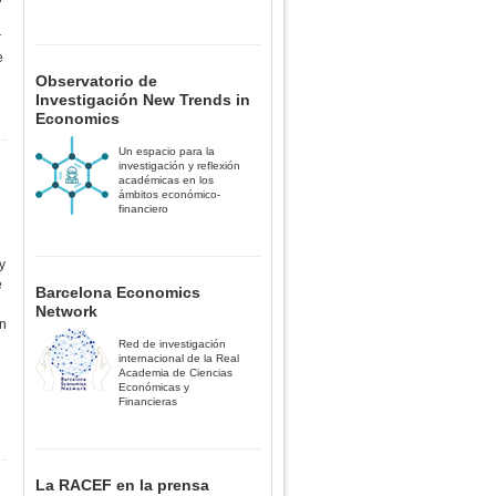
r
e
Observatorio de
Investigación New Trends in
Economics
Un espacio para la
investigación y reflexión
académicas en los
ámbitos económico-
financiero
y
e
Barcelona Economics
Network
en
Red de investigación
internacional de la Real
Academia de Ciencias
Económicas y
Financieras
La RACEF en la prensa