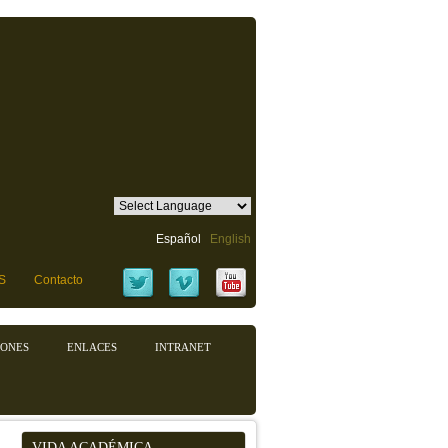
Español
English
S
Contacto
IONES
ENLACES
INTRANET
VIDA ACADÉMICA