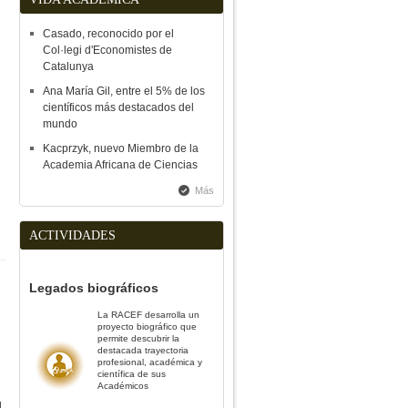
Casado, reconocido por el
Col·legi d'Economistes de
Catalunya
Ana María Gil, entre el 5% de los
científicos más destacados del
mundo
Kacprzyk, nuevo Miembro de la
Academia Africana de Ciencias
Más
ACTIVIDADES
Legados biográficos
La RACEF desarrolla un
proyecto biográfico que
permite descubrir la
destacada trayectoria
profesional, académica y
científica de sus
Académicos
l