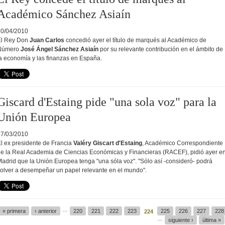
Académico Sánchez Asiaín
10/04/2010
El Rey Don
Juan Carlos
concedió ayer el título de marqués al Académico de
Número
José Ángel Sánchez Asiaín
por su relevante contribución en el ámbito de
a economía y las finanzas en España.
Giscard d'Estaing pide "una sola voz" para la
Unión Europea
27/03/2010
l ex presidente de Francia
Valéry Giscart d'Estaing
, Académico Correspondiente
e la Real Academia de Ciencias Económicas y Financieras (RACEF), pidió ayer e
adrid que la Unión Europea tenga "una sóla voz". "Sólo así -consideró- podrá
olver a desempeñar un papel relevante en el mundo".
…
« primera
‹ anterior
220
221
222
223
225
226
227
228
224
…
Páginas
siguiente ›
última »