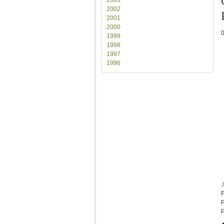
2002
2001
2000
1999
1998
1997
1996
J
F
P
P