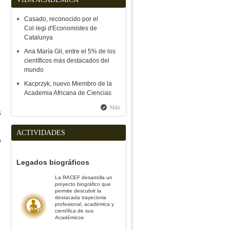
Casado, reconocido por el
Col·legi d'Economistes de
Catalunya
Ana María Gil, entre el 5% de los
científicos más destacados del
mundo
Kacprzyk, nuevo Miembro de la
Academia Africana de Ciencias
Más
s
ACTIVIDADES
o
Legados biográficos
La RACEF desarrolla un
proyecto biográfico que
permite descubrir la
destacada trayectoria
profesional, académica y
científica de sus
Académicos