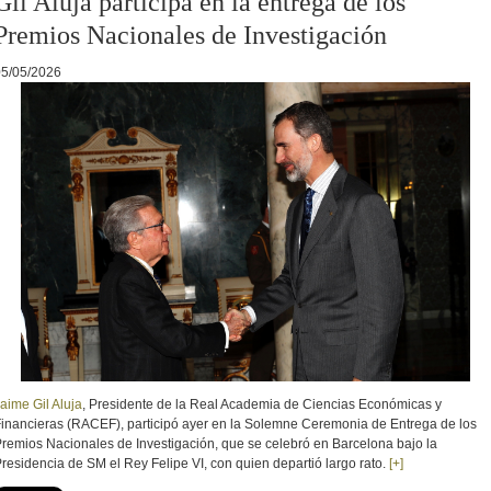
Gil Aluja participa en la entrega de los
Premios Nacionales de Investigación
05/05/2026
aime Gil Aluja
, Presidente de la Real Academia de Ciencias Económicas y
inancieras (RACEF), participó ayer en la Solemne Ceremonia de Entrega de los
remios Nacionales de Investigación, que se celebró en Barcelona bajo la
residencia de SM el Rey Felipe VI, con quien departió largo rato.
[+]