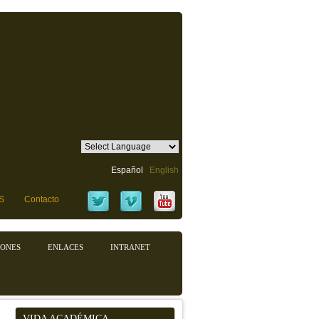
Español
English
S
Contacto
IONES
ENLACES
INTRANET
VIDA ACADÉMICA