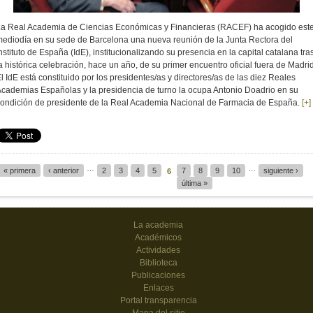
a Real Academia de Ciencias Económicas y Financieras (RACEF) ha acogido est
ediodía en su sede de Barcelona una nueva reunión de la Junta Rectora del
nstituto de España (IdE), institucionalizando su presencia en la capital catalana tra
a histórica celebración, hace un año, de su primer encuentro oficial fuera de Madrid
l IdE está constituido por los presidentes/as y directores/as de las diez Reales
cademias Españolas y la presidencia de turno la ocupa Antonio Doadrio en su
ondición de presidente de la Real Academia Nacional de Farmacia de España.
[+]
…
…
« primera
‹ anterior
2
3
4
5
7
8
9
10
siguiente ›
6
Páginas
última »
La academia
Académicos
Actividades
Biblioteca
Publicaciones
Enlaces
Portal transparencia
Mapa del sitio