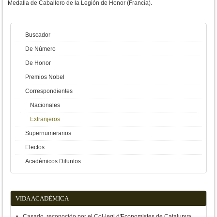
Medalla de Caballero de la Legión de Honor (Francia).
Buscador
De Número
De Honor
Premios Nobel
Correspondientes
Nacionales
Extranjeros
Supernumerarios
Electos
Académicos Difuntos
VIDA ACADÉMICA
Casado, reconocido por el Col·legi d'Economistes de Catalunya