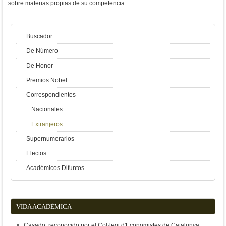
sobre materias propias de su competencia.
Buscador
De Número
De Honor
Premios Nobel
Correspondientes
Nacionales
Extranjeros
Supernumerarios
Electos
Académicos Difuntos
VIDA ACADÉMICA
Casado, reconocido por el Col·legi d'Economistes de Catalunya