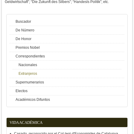
Geldwirtschaft”; “Die Zukunft des Silbers”; “Handesls Politik”; etc.
Buscador
De Número
De Honor
Premios Nobel
Correspondientes
Nacionales
Extranjeros
Supernumerarios
Electos
Académicos Difuntos
VIDA ACADÉMICA
Casado, reconocido por el Col·legi d'Economistes de Catalunya