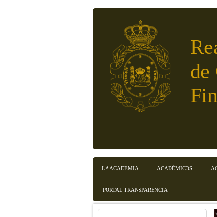
Pasar al contenido principal
Re
de
Fin
Menú principal
LA ACADEMIA
ACADÉMICOS
A
PORTAL TRANSPARENCIA