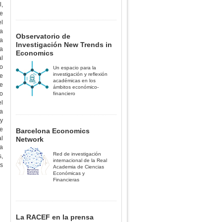
,
de
el
ra
Observatorio de
la
Investigación New Trends in
ña
Economics
al
jo
Un espacio para la
investigación y reflexión
e
académicas en los
e
ámbitos económico-
o
financiero
l
a
y
e
Barcelona Economics
al
Network
la
Red de investigación
s,
internacional de la Real
es
Academia de Ciencias
Económicas y
Financieras
La RACEF en la prensa