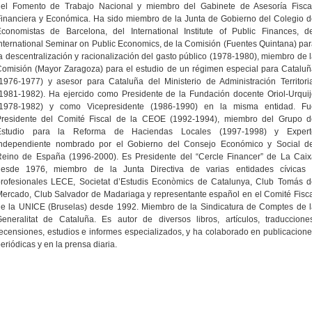
del Fomento de Trabajo Nacional y miembro del Gabinete de Asesoría Fiscal
inanciera y Económica. Ha sido miembro de la Junta de Gobierno del Colegio 
conomistas de Barcelona, del International Institute of Public Finances, d
nternational Seminar on Public Economics, de la Comisión (Fuentes Quintana) pa
a descentralización y racionalización del gasto público (1978-1980), miembro de 
omisión (Mayor Zaragoza) para el estudio de un régimen especial para Catalu
1976-1977) y asesor para Cataluña del Ministerio de Administración Territori
1981-1982). Ha ejercido como Presidente de la Fundación docente Oriol-Urqui
(1978-1982) y como Vicepresidente (1986-1990) en la misma entidad. Fu
Presidente del Comité Fiscal de la CEOE (1992-1994), miembro del Grupo d
Estudio para la Reforma de Haciendas Locales (1997-1998) y Expert
independiente nombrado por el Gobierno del Consejo Económico y Social de
Reino de España (1996-2000). Es Presidente del “Cercle Financer” de La Caix
desde 1976, miembro de la Junta Directiva de varias entidades cívicas 
profesionales LECE, Societat d’Estudis Econòmics de Catalunya, Club Tomás d
ercado, Club Salvador de Madariaga y representante español en el Comité Fisc
e la UNICE (Bruselas) desde 1992. Miembro de la Sindicatura de Comptes de 
eneralitat de Cataluña. Es autor de diversos libros, artículos, traduccione
ecensiones, estudios e informes especializados, y ha colaborado en publicacion
eriódicas y en la prensa diaria.