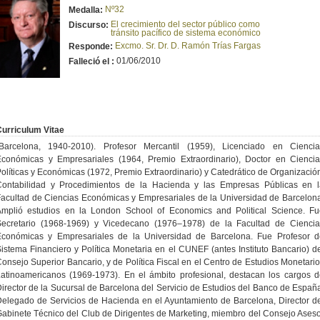
Nº32
Medalla:
El crecimiento del sector público como
Discurso:
tránsito pacífico de sistema económico
Excmo. Sr. Dr. D. Ramón Trías Fargas
Responde:
01/06/2010
Falleció el :
urriculum Vitae
(Barcelona, 1940-2010). Profesor Mercantil (1959), Licenciado en Ciencia
Económicas y Empresariales (1964, Premio Extraordinario), Doctor en Ciencia
olíticas y Económicas (1972, Premio Extraordinario) y Catedrático de Organizació
Contabilidad y Procedimientos de la Hacienda y las Empresas Públicas en l
acultad de Ciencias Económicas y Empresariales de la Universidad de Barcelon
Amplió estudios en la London School of Economics and Political Science. Fu
Secretario (1968-1969) y Vicedecano (1976–1978) de la Facultad de Ciencia
Económicas y Empresariales de la Universidad de Barcelona. Fue Profesor d
istema Financiero y Política Monetaria en el CUNEF (antes Instituto Bancario) d
onsejo Superior Bancario, y de Política Fiscal en el Centro de Estudios Monetari
atinoamericanos (1969-1973). En el ámbito profesional, destacan los cargos 
irector de la Sucursal de Barcelona del Servicio de Estudios del Banco de Españ
elegado de Servicios de Hacienda en el Ayuntamiento de Barcelona, Director d
abinete Técnico del Club de Dirigentes de Marketing, miembro del Consejo Ases