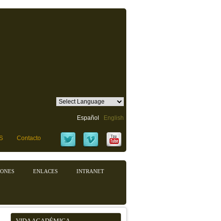
Español
English
S
Contacto
IONES
ENLACES
INTRANET
VIDA ACADÉMICA