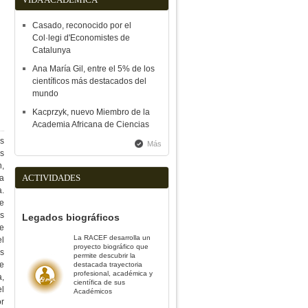
Casado, reconocido por el
Col·legi d'Economistes de
Catalunya
Ana María Gil, entre el 5% de los
científicos más destacados del
mundo
Kacprzyk, nuevo Miembro de la
Academia Africana de Ciencias
s
Más
s
n,
ACTIVIDADES
a
a.
e
s
Legados biográficos
e
La RACEF desarrolla un
el
proyecto biográfico que
os
permite descubrir la
de
destacada trayectoria
profesional, académica y
a,
científica de sus
el
Académicos
or