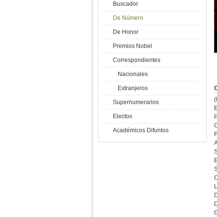
Buscador
De Número
De Honor
Premios Nobel
Correspondientes
Nacionales
Extranjeros
C
Supernumerarios
Electos
P
Académicos Difuntos
F
S
C
L
D
D
G