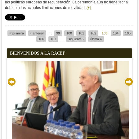
las políticas europeas de recuperación. La ceremonia aún no tiene fecha
debido a las actuales limitaciones de movilidad.
[+]
« primera
‹ anterior
…
99
100
101
102
103
104
105
Páginas
106
107
…
siguiente ›
última »
BIENVENIDOS A LA RACEF