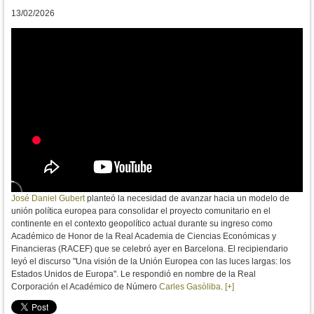
13/02/2026
José Daniel Gubert
planteó la necesidad de avanzar hacia un modelo de
unión política europea para consolidar el
proyecto comunitario en el
continente en el contexto geopolítico actual durante su ingreso como
Académico de Honor de la Real Academia de Ciencias Económicas y
Financieras (RACEF) que se celebró ayer en Barcelona. El recipiendario
leyó el discurso "
Una visión de la Unión Europea con las luces largas: los
Estados Unidos de Europa". Le respondió en nombre de la Real
Corporación el Académico de Número
Carles Gasòliba
.
[+]