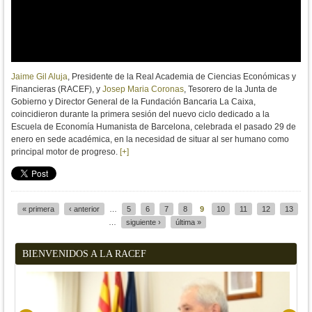
Jaime Gil Aluja
, Presidente de la Real Academia de Ciencias Económicas y
Financieras (RACEF), y
Josep Maria Coronas
, Tesorero de la Junta de
Gobierno y Director General de la Fundación Bancaria La Caixa,
coincidieron durante
la primera sesión del nuevo ciclo dedicado a la
Escuela de Economía Humanista de Barcelona, celebrada el pasado 29 de
enero en sede académica, en la necesidad de situar al ser humano como
principal motor de progreso.
[+]
« primera
‹ anterior
…
5
6
7
8
9
10
11
12
13
Páginas
…
siguiente ›
última »
BIENVENIDOS A LA RACEF