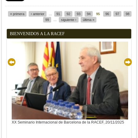
« primera
‹ anterior
…
91
92
93
94
95
96
97
98
Páginas
99
…
siguiente ›
última »
BIENVENIDOS A LA RACEF
XX Seminario Internacional de Barcelona de la RACEF, 20/11/2025
XX S