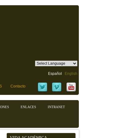
Español
English
S
Contacto
IONES
ENLACES
INTRANET
VIDA ACADÉMICA