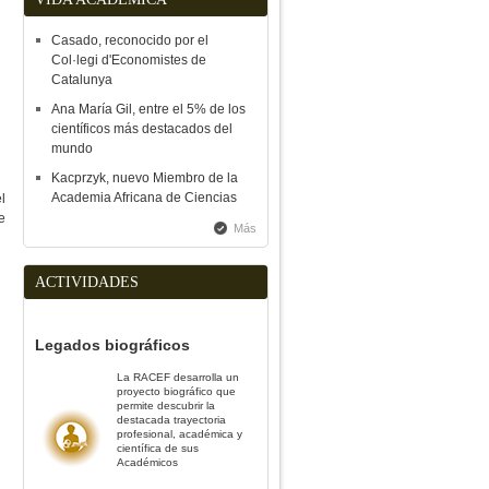
Casado, reconocido por el
Col·legi d'Economistes de
Catalunya
Ana María Gil, entre el 5% de los
científicos más destacados del
mundo
Kacprzyk, nuevo Miembro de la
Academia Africana de Ciencias
l
e
Más
ACTIVIDADES
Legados biográficos
La RACEF desarrolla un
proyecto biográfico que
permite descubrir la
destacada trayectoria
profesional, académica y
científica de sus
Académicos