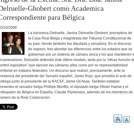
Delruelle-Ghobert como Academica
Correspondiente para Bélgica
30/10/2008
La baronesa Delruelle, Janine Delruelle-Ghobert, preceptora de
la Casa Real Belga y magistrada del Tribunal Constitucional de
su país, donde también fue diputada y senadora. En el discurso
de ingreso, tras abordar las diferencias entre los estados que se
gobiernan por un sistema de cámara única y los que mantienen e
icameralismo, Delruelle defendió éste último modelo, tanto por la “eficaz función d
ontrol legislativo” que ejercen las cámaras altas como por su representatividad
erritorial en estados federales. Un discurso que realizó, precisamente, ante la
resencia del presidente del Senado español, Javier Rojo, que presidía el acto de
ntrega junto al presidente de la RACEF, Jaime Gil Aluja. También estaban
resentes el senador belga Phillipe Monfils, el diputado belga Olivier Hamal y el
mbajador de Bélgica en España, Claude Rijmenans, además de los miembros de
úmero de la Real Corporación.