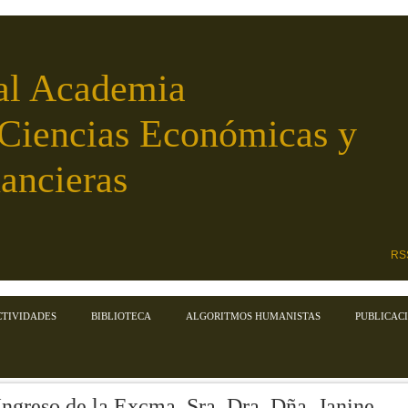
al Academia
 Ciencias Económicas y
ancieras
RS
CTIVIDADES
BIBLIOTECA
ALGORITMOS HUMANISTAS
PUBLICAC
Ingreso de la Excma. Sra. Dra. Dña. Janine