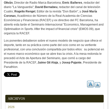
Oliván
, Director de Radio Marca Barcelona;
Enric Bañeres
, redactor del
diario "La Vanguardia";
David Bernabeu
, redactor del canal de televisión
Cuatro;
Rogelio Rengel
, Editor de la revista "Don Balón", y
José María
Coronas
, Académico de Número de la Real Academia de Ciencias
Económicas y Financieras (RACEF) y ex directivo del FC Barcelona, ha
abierto esta tarde el Seminario Internacional "Economics, Management and
Optimisation in Sports. After the impact of financial crisis" (EMOS 09), que
organiza la RACEF.
Los ponentes debatieron sobre el nuevo modelo de negocio que ofrece el
deporte, tanto en su práctica como parte del ocio como en su vertiente
profesional, con una conclusión compartida por todos ellos: su potencial en
el nuevo marco económico que se abre tras la crisis. A la mesa redonda le
precedió el Acto de Apertura del Seminario, que corrió a cargo del
Presidente de la RACEF,
Jaime Gil Aluja
, y
Josep Pujante
, Presidente de
Panathlon.
ARCHIVOS
2026