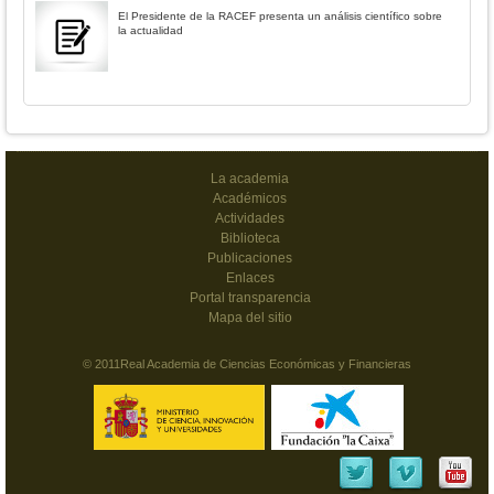
El Presidente de la RACEF presenta un análisis científico sobre
la actualidad
La academia
Académicos
Actividades
Biblioteca
Publicaciones
Enlaces
Portal transparencia
Mapa del sitio
© 2011Real Academia de Ciencias Económicas y Financieras