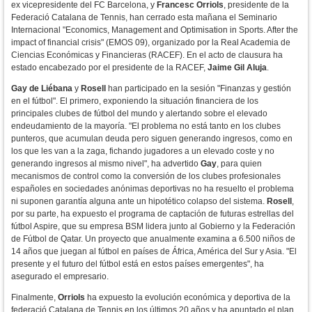
ex vicepresidente del FC Barcelona, y
Francesc Orriols
, presidente de la
Federació Catalana de Tennis, han cerrado esta mañana el Seminario
Internacional "Economics, Management and Optimisation in Sports. After the
impact of financial crisis" (EMOS 09), organizado por la Real Academia de
Ciencias Económicas y Financieras (RACEF). En el acto de clausura ha
estado encabezado por el presidente de la RACEF,
Jaime Gil Aluja
.
Gay de Liébana
y
Rosell
han participado en la sesión "Finanzas y gestión
en el fútbol". El primero, exponiendo la situación financiera de los
principales clubes de fútbol del mundo y alertando sobre el elevado
endeudamiento de la mayoría. "El problema no está tanto en los clubes
punteros, que acumulan deuda pero siguen generando ingresos, como en
los que les van a la zaga, fichando jugadores a un elevado coste y no
generando ingresos al mismo nivel", ha advertido
Gay
, para quien
mecanismos de control como la conversión de los clubes profesionales
españoles en sociedades anónimas deportivas no ha resuelto el problema
ni suponen garantía alguna ante un hipotético colapso del sistema.
Rosell
,
por su parte, ha expuesto el programa de captación de futuras estrellas del
fútbol Aspire, que su empresa BSM lidera junto al Gobierno y la Federación
de Fútbol de Qatar. Un proyecto que anualmente examina a 6.500 niños de
14 años que juegan al fútbol en países de África, América del Sur y Asia. "El
presente y el futuro del fútbol está en estos países emergentes", ha
asegurado el empresario.
Finalmente,
Orriols
ha expuesto la evolución económica y deportiva de la
federació Catalana de Tennis en los últimos 20 años y ha apuntado el plan