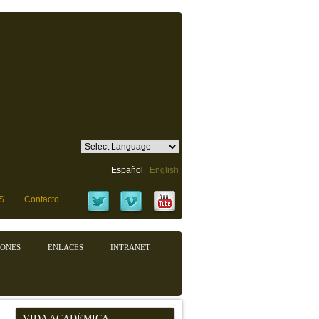
Español
English
S
Contacto
IONES
ENLACES
INTRANET
VIDA ACADÉMICA