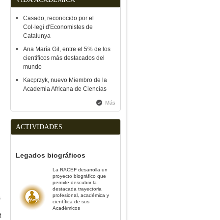
Casado, reconocido por el
Col·legi d'Economistes de
Catalunya
Ana María Gil, entre el 5% de los
científicos más destacados del
mundo
Kacprzyk, nuevo Miembro de la
Academia Africana de Ciencias
Más
ACTIVIDADES
Legados biográficos
La RACEF desarrolla un
proyecto biográfico que
permite descubrir la
destacada trayectoria
profesional, académica y
s
científica de sus
Académicos
t