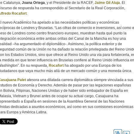
de Catalunya,
Joana Ortega
, y el Presidente de la RACEF,
Jaime Gil Aluja
. El
iscurso de respuesta ha correspondido al Secretario de la Real Corporación,
lfredo Rocafort
.
l nuevo Académico ha apelado a las necesidades políticas y económicas
ecíprocas de Londres y Bruselas. “Las cifras de comercio e inversiones, así como e
eso de Londres como centro financiero europeo, muestran hasta qué punto la
ntegración económica entre ambas orillas del Canal de la Mancha es hoy una
ealidad –ha argumentado el diplomático-. Asimismo, la política exterior y de
eguridad común de la Unión no ha dañado la relación privilegiada del Reino Unid
on los Estados Unidos, sino que ofrece al Reino Unido una vía para fortalecerla, e
a medida en que tener influencia en Bruselas confiere al Reino Unido influencia e
ashington”. En su respuesta,
Rocafort
ha abogado por una Europa de los
ciudadanos que vaya mucho más allá de un mercado común y una moneda única.
Casajuana Palet
atesora una dilatada carrera diplomática siempre vinculada a sus
studios de Economía y Derecho. Además de pasar por las legaciones españolas
n Bolivia, Filipinas, Naciones Unidas y de haber sido embajador de España en
alasia, Vietnam y Brunei antes de ocupar su actual cargo, Casajuana ha
epresentado a España en sesiones de la Asamblea General de las Naciones
nidas dedicadas a asuntos económicos, así como en sus comisiones económicas
ara Europa y América Latina.