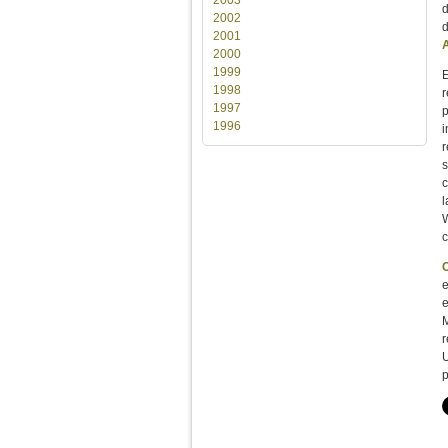
2002
d
2001
A
2000
1999
E
1998
r
1997
p
1996
i
r
s
c
l
W
e
e
M
r
U
p