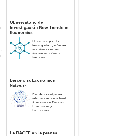
Observatorio de
Investigación New Trends in
l
Economics
Un espacio para la
investigación y reflexión
académicas en los
o
ámbitos económico-
n
financiero
n
Barcelona Economics
Network
Red de investigación
internacional de la Real
Academia de Ciencias
Económicas y
Financieras
La RACEF en la prensa