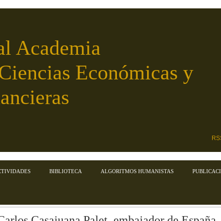
al Academia
 Ciencias Económicas y
ancieras
RS
CTIVIDADES
BIBLIOTECA
ALGORITMOS HUMANISTAS
PUBLICAC
Carlos Casajuana Palet, embajador de España