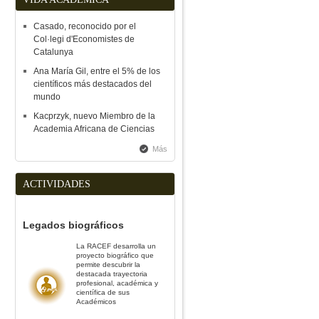
Casado, reconocido por el
Col·legi d'Economistes de
Catalunya
Ana María Gil, entre el 5% de los
científicos más destacados del
mundo
Kacprzyk, nuevo Miembro de la
Academia Africana de Ciencias
Más
ACTIVIDADES
Legados biográficos
La RACEF desarrolla un
proyecto biográfico que
permite descubrir la
destacada trayectoria
profesional, académica y
científica de sus
Académicos