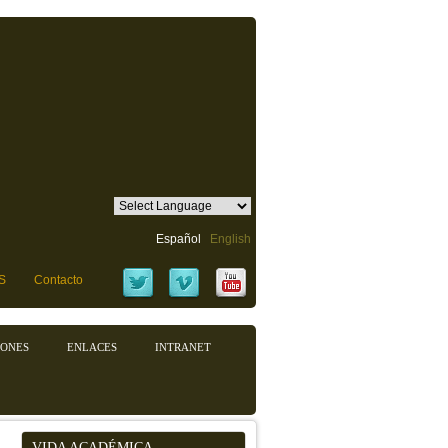
Español
English
S
Contacto
IONES
ENLACES
INTRANET
VIDA ACADÉMICA