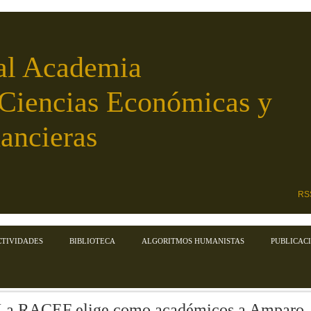
al Academia
 Ciencias Económicas y
ancieras
RS
CTIVIDADES
BIBLIOTECA
ALGORITMOS HUMANISTAS
PUBLICAC
La RACEF elige como académicos a Amparo