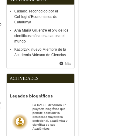
Casado, reconocido por el
Col·legi d'Economistes de
Catalunya
o
Ana María Gil, entre el 5% de los
científicos más destacados del
mundo
Kacprzyk, nuevo Miembro de la
Academia Africana de Ciencias
Más
ACTIVIDADES
Legados biográficos
i
La RACEF desarrolla un
l
proyecto biográfico que
permite descubrir la
destacada trayectoria
profesional, académica y
científica de sus
Académicos