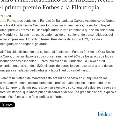
el primer premio Forbes a la Filantropía
17/09/2018
sidro Fainé
, presidente de la Fundación Bancaria La Caixa y Académico de Númer
e la Real Academia de Ciencias Económicas y Financieras, ha recibido hoy el
rimer premio Forbes a la Filantropía durante una ceremonia que se ha celebrado
n Madrid y en la que han participado más de un centenar de personalidades del
ector empresarial. Florentino Pérez, Presidente del Grupo ACS, ha sido el
ncargado de entregar el galardón.
ainé ha sido distinguido por su labor al
frente de la Fundación y de la Obra Social
a Caixa, unas instituciones que c
oncentran más del 90% de los activos de todas
as fundaciones españolas. El presupuesto de la Fundación La Caixa en 2018,
oncretamente, asciende a 520 millones de euros, lo que hace de ella una de las
rincipales entidades dedicadas a la labor filantrópica del mundo.
Siempre he tratado de mantener esta actitud de servicio en cualquiera de las
ctividades y empresas que, personal o profesionalmente, he emprendido en mi
ida. Lo aprendí de mis padres, con su ejemplo y su cultura del esfuerzo, y ese es m
otor existencial que ahora puedo desarrollar desde una gran fundación", explica e
ropio Fainé en la edición española de Forbes.