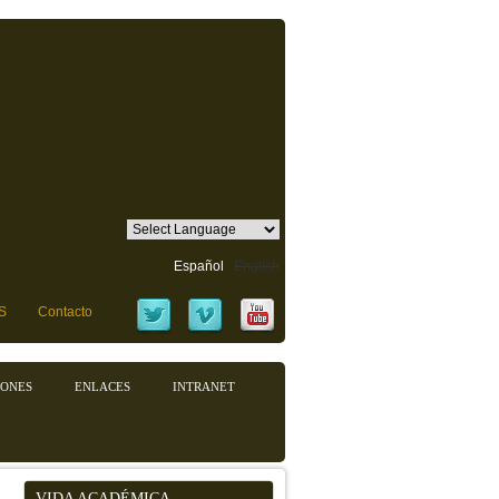
Español
English
S
Contacto
IONES
ENLACES
INTRANET
VIDA ACADÉMICA