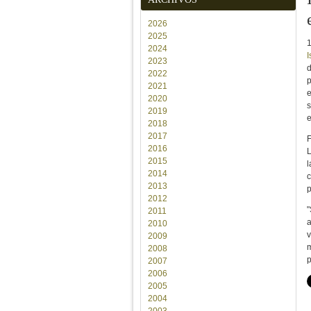
2026
2025
2024
I
2023
d
2022
p
2021
e
2020
s
2019
e
2018
2017
F
2016
L
2015
l
2014
c
2013
p
2012
"
2011
a
2010
v
2009
m
2008
p
2007
2006
2005
2004
2003