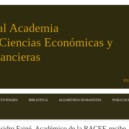
al Academia
 Ciencias Económicas y
ancieras
RS
CTIVIDADES
BIBLIOTECA
ALGORITMOS HUMANISTAS
PUBLICAC
Isidro Fainé, Académico de la RACEF, recibe