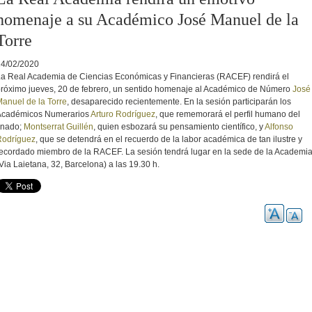
homenaje a su Académico José Manuel de la
Torre
14/02/2020
a Real Academia de Ciencias Económicas y Financieras (RACEF) rendirá el
róximo jueves, 20 de febrero, un sentido homenaje al Académico de Número
José
anuel de la Torre
, desaparecido recientemente. En la sesión participarán los
Académicos Numerarios
Arturo Rodríguez
, que rememorará el perfil humano del
inado;
Montserrat Guillén
, quien esbozará su pensamiento científico, y
Alfonso
Rodríguez
, que se detendrá en el recuerdo de la labor académica de tan ilustre y
ecordado miembro de la RACEF. La sesión tendrá lugar en la sede de la Academi
Via Laietana, 32, Barcelona) a las 19.30 h.