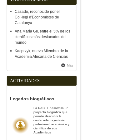
Casado, reconocido por el
Col·legi d'Economistes de
Catalunya
Ana María Gil, entre el 5% de los
científicos más destacados del
mundo
Kacprzyk, nuevo Miembro de la
Academia Africana de Ciencias
Más
a
ACTIVIDADES
Legados biográficos
La RACEF desarrolla un
proyecto biográfico que
permite descubrir la
destacada trayectoria
profesional, académica y
científica de sus
Académicos