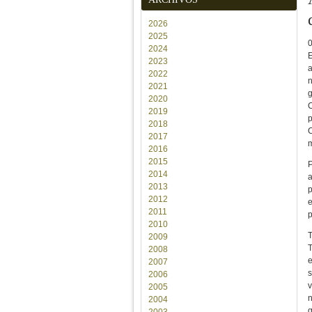
2026
2025
2024
E
2023
a
2022
n
2021
g
2020
C
2019
p
2018
C
2017
m
2016
2015
P
2014
a
2013
p
2012
e
2011
p
2010
T
2009
T
2008
e
2007
s
2006
v
2005
n
2004
q
2003