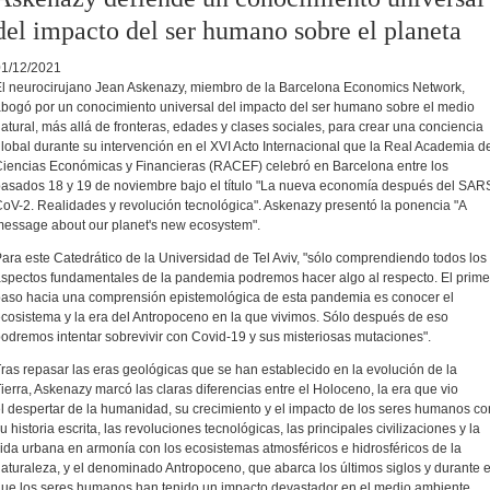
del impacto del ser humano sobre el planeta
01/12/2021
l neurocirujano Jean Askenazy, miembro de la Barcelona Economics Network,
bogó por un conocimiento universal del impacto del ser humano sobre el medio
atural, más allá de fronteras, edades y clases sociales, para crear una conciencia
lobal durante su intervención en el XVI Acto Internacional que la Real Academia d
iencias Económicas y Financieras (RACEF) celebró en Barcelona entre los
asados 18 y 19 de noviembre bajo el título "La nueva economía después del SAR
oV-2. Realidades y revolución tecnológica". Askenazy presentó la ponencia "A
essage about our planet's new ecosystem".
ara este Catedrático de la Universidad de Tel Aviv, "sólo comprendiendo todos los
spectos fundamentales de la pandemia podremos hacer algo al respecto. El prime
aso hacia una comprensión epistemológica de esta pandemia es conocer el
cosistema y la era del Antropoceno en la que vivimos. Sólo después de eso
odremos intentar sobrevivir con Covid-19 y sus misteriosas mutaciones".
ras repasar las eras geológicas que se han establecido en la evolución de la
ierra, Askenazy marcó las claras diferencias entre el Holoceno, la era que vio
l despertar de la humanidad, su crecimiento y el impacto de los seres humanos co
u historia escrita, las revoluciones tecnológicas, las principales civilizaciones y la
ida urbana en armonía con los ecosistemas atmosféricos e hidrosféricos de la
aturaleza, y el denominado Antropoceno, que abarca los últimos siglos y durante e
ue los seres humanos han tenido un impacto devastador en el medio ambiente.