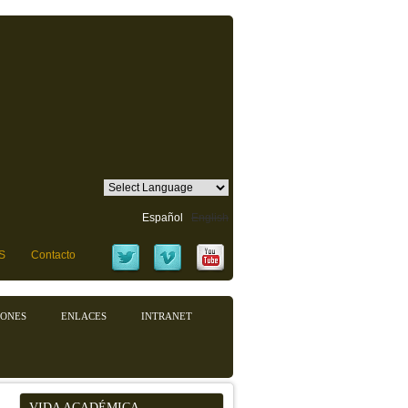
Español
English
S
Contacto
IONES
ENLACES
INTRANET
VIDA ACADÉMICA