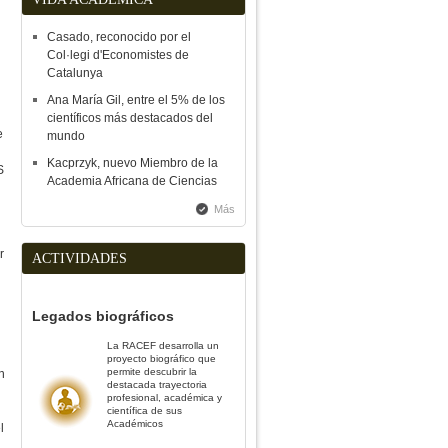
Casado, reconocido por el
Col·legi d'Economistes de
Catalunya
Ana María Gil, entre el 5% de los
científicos más destacados del
e
mundo
Kacprzyk, nuevo Miembro de la
S
Academia Africana de Ciencias
Más
r
ACTIVIDADES
Legados biográficos
La RACEF desarrolla un
proyecto biográfico que
permite descubrir la
n
destacada trayectoria
profesional, académica y
científica de sus
Académicos
l