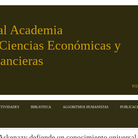
al Academia
 Ciencias Económicas y
ancieras
RS
CTIVIDADES
BIBLIOTECA
ALGORITMOS HUMANISTAS
PUBLICAC
Askenazy defiende un conocimiento universal