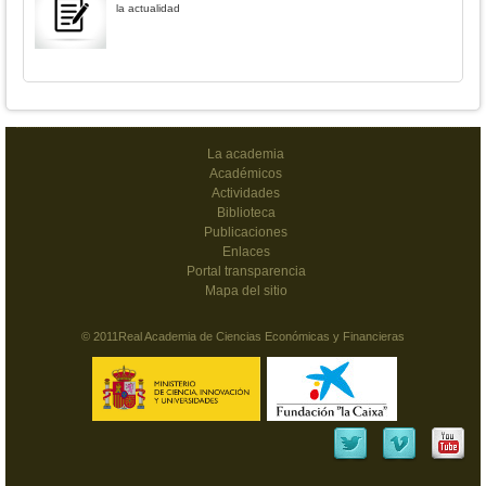
la actualidad
La academia
Académicos
Actividades
Biblioteca
Publicaciones
Enlaces
Portal transparencia
Mapa del sitio
© 2011Real Academia de Ciencias Económicas y Financieras