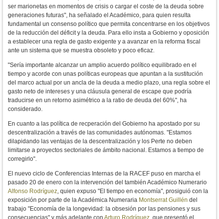
ser marionetas en momentos de crisis o cargar el coste de la deuda sobre
generaciones futuras", ha señalado el Académico, para quien resulta
fundamental un consenso político que permita c
oncentrarse en los objetivos
de la reducción del déficit y la deuda. Para ello insta a Gobierno y oposición
a establecer una r
egla de gasto exigente y a
avanzar en la reforma fiscal
ante un sistema que se muestra obsoleto y poco eficaz.
"
Sería importante alcanzar un amplio acuerdo político equilibrado en el
tiempo y acorde con unas políticas europeas que apuntan a la sustitución
de
l marco actual por un ancla de la deuda a medio plazo, una regla sobre el
gasto neto de intereses y una cláusula general de escape que podría
traducirse en un retorno asimétrico a
la ratio de deuda del 60%", ha
considerado.
En cuanto a las política de recperación del Gobierno ha apostado por su
descentralización a través de las comunidades autónomas. "
Estamos
dilapidando las ventajas de la descentralización y los Perte no deben
limitarse a proyectos sectoriales de ámbito nacional. Estamos a tiempo de
corregirlo".
El nuevo ciclo de Conferencias Internas de la RACEF puso en marcha el
pasado 20 de enero con la intervención del también Académico Numerario
Alfonso Rodríguez
, quien expuso "El tiempo en economía", prosiguió con la
exposición por parte de la Académica Numeraria
Montserrat Guillén
del
trabajo "Economía de la longevidad: la obsesión por las pensiones y sus
consecuencias" y más adelante con
Arturo Rodríguez
, que presentó el