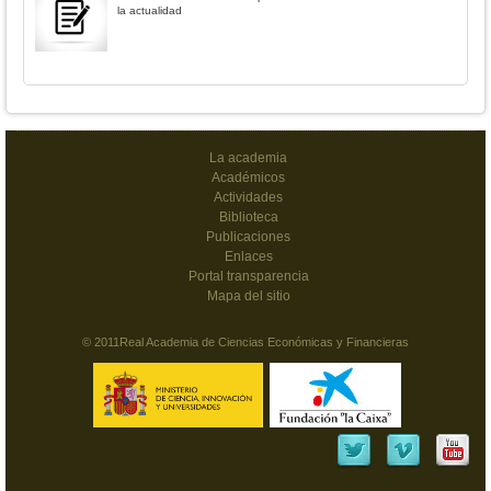
la actualidad
La academia
Académicos
Actividades
Biblioteca
Publicaciones
Enlaces
Portal transparencia
Mapa del sitio
© 2011Real Academia de Ciencias Económicas y Financieras