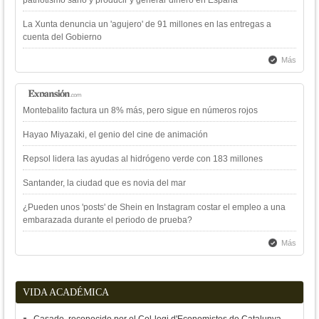
La Xunta denuncia un 'agujero' de 91 millones en las entregas a
cuenta del Gobierno
Más
Montebalito factura un 8% más, pero sigue en números rojos
Hayao Miyazaki, el genio del cine de animación
Repsol lidera las ayudas al hidrógeno verde con 183 millones
Santander, la ciudad que es novia del mar
¿Pueden unos 'posts' de Shein en Instagram costar el empleo a una
embarazada durante el periodo de prueba?
Más
VIDA ACADÉMICA
Casado, reconocido por el Col·legi d'Economistes de Catalunya