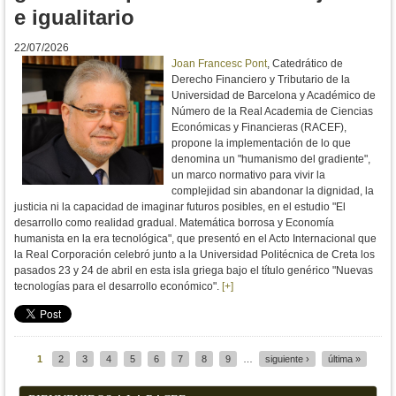
e igualitario
22/07/2026
Joan Francesc Pont
, Catedrático de
Derecho Financiero y Tributario de la
Universidad de Barcelona y Académico de
Número de la Real Academia de Ciencias
Económicas y Financieras (RACEF),
propone la implementación de lo que
denomina un "
humanismo del gradiente", 
un marco normativo para vivir la 
complejidad sin abandonar la dignidad, la 
justicia ni la capacidad de imaginar futuros posibles, en el estudio 
"El
desarrollo como realidad gradual. Matemática borrosa y Economía
humanista en la era tecnológica", que presentó en el Acto Internacional que
la Real Corporación celebró junto a la Universidad Politécnica de Creta los
pasados 23 y 24 de abril en esta isla griega bajo el título genérico "Nuevas
tecnologías para el desarrollo económico".
[+]
1
2
3
4
5
6
7
8
9
…
siguiente ›
última »
Páginas