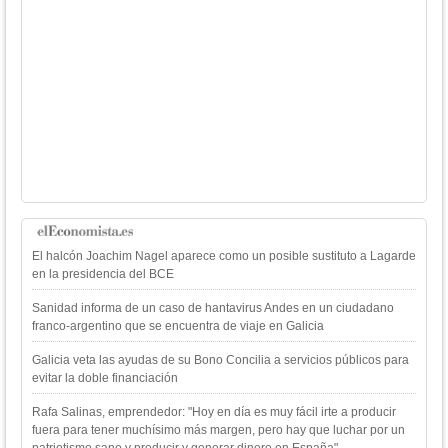
El halcón Joachim Nagel aparece como un posible sustituto a Lagarde
en la presidencia del BCE
Sanidad informa de un caso de hantavirus Andes en un ciudadano
franco-argentino que se encuentra de viaje en Galicia
Galicia veta las ayudas de su Bono Concilia a servicios públicos para
evitar la doble financiación
Rafa Salinas, emprendedor: "Hoy en día es muy fácil irte a producir
fuera para tener muchísimo más margen, pero hay que luchar por un
patriotismo sano y producir y generar dinero en España"